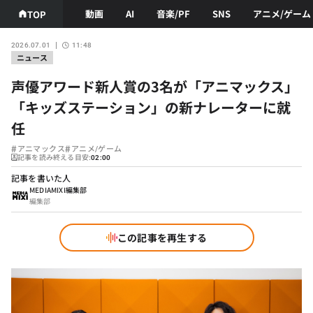
動画
AI
音楽/PF
SNS
アニメ/ゲーム
TOP
2026.07.01
11:48
ニュース
声優アワード新人賞の3名が「アニマックス」
「キッズステーション」の新ナレーターに就
任
#
#
アニマックス
アニメ/ゲーム
記事を読み終える目安:
02:00
記事を書いた人
MEDIAMIXI編集部
編集部
この記事を再生する