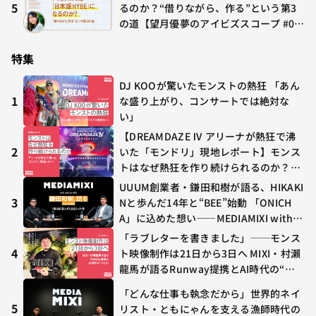
5
るのか？“借りながら、作る”という第3
の道【望月優夢のアイビズスコープ #0
2】
特集
DJ KOOが驚いたモンストの熱狂 「あん
1
な盛り上がり、コンサートでは絶対な
い」
【DREAMDAZE Ⅳ アリーナが熱狂で沸
2
いた「モンドリ」現地レポート】モンス
トはなぜ熱狂を作り続けられるのか？コ
ラボ初の“真獣神化”やDJ KOO、てつ
UUUM創業者・鎌田和樹が語る、HIKAKI
や、兎田ぺこら、壱百満天原サロメらも
3
Nと歩んだ14年と“BEE”始動 「ONICH
集結
A」に込めた想い——MEDIAMIXI with in
terfm #3
「ラブレターを書きました」──モンス
4
ト映像制作は21日から3日へ MIXI・村瀨
龍馬が語るRunway提携とAI時代の“つ
くる”
「どんな仕事も執念だから」世界的ネイ
5
リスト・ともにゃんを支える漁師時代の