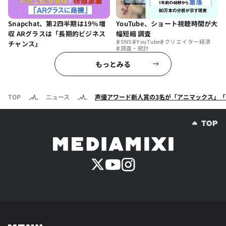
Snapchat、第2四半期は19%増
YouTube、ショート視聴時間が大
収 ARグラスは「長期的ビジネス
幅短縮 調査
#
#
#
チャンス」
SNS
YouTube
クリエイター経済
#
調査・統計
もっとみる
TOP
ニュース
声優アワード新人賞の3名が「アニマックス」