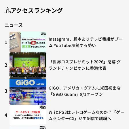
アクセスランキング
ニュース
Instagram、脚本ありテレビ番組がブー
1
ム YouTube凌駕する勢い
「世界コスプレサミット2026」閉幕 グ
2
ランドチャンピオンに香港代表
GiGO、アメリカ・グアムに米国初出店
3
「GiGO Guam」8/1オープン
WiiとPS3はレトロゲームなのか？「ゲー
4
ムセンターCX」が生配信で議論へ