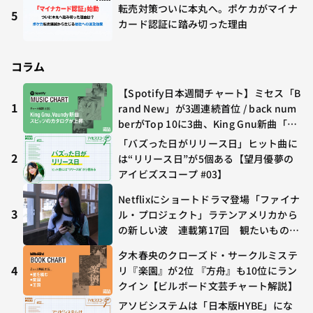
転売対策ついに本丸へ。ポケカがマイナ
5
カード認証に踏み切った理由
コラム
【Spotify日本週間チャート】ミセス「B
1
rand New」が3週連続首位 / back num
berがTop 10に3曲、King Gnu新曲「G
O GHOST」が初登場〜集計期間：2026
「バズった日がリリース日」ヒット曲に
年7/24〜7/30
2
は“リリース日”が5個ある【望月優夢の
アイビズスコープ #03】
Netflixにショートドラマ登場「ファイナ
3
ル・プロジェクト」ラテンアメリカから
の新しい波 連載第17回 観たいものが
多すぎる～稲垣貴俊の配信時評
夕木春央のクローズド・サークルミステ
4
リ『楽園』が2位 『方舟』も10位にラン
クイン【ビルボード文芸チャート解説】
アソビシステムは「日本版HYBE」にな