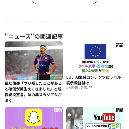
"ニュース"の関連記事
EU、AI生成コンテンツにラベル
表示義務付け
長友佑都「やり残したことがある
#
#
#
AI
EU
音楽/PF
と確信が芽生えてきました」と現
役続投宣言。味の素スタジアムが
沸く