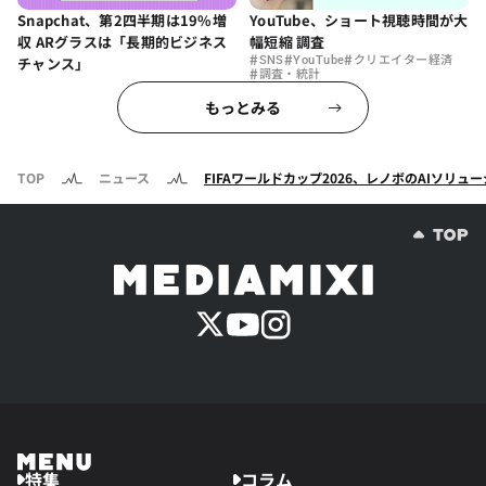
Snapchat、第2四半期は19%増
YouTube、ショート視聴時間が大
収 ARグラスは「長期的ビジネス
幅短縮 調査
#
#
#
チャンス」
SNS
YouTube
クリエイター経済
#
調査・統計
もっとみる
TOP
ニュース
FIFAワールドカップ2026、レノボのAIソリ
特集
コラム