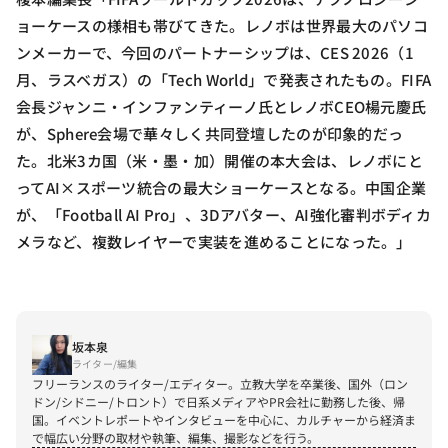
ョーケースの様相も帯びてきた。レノボは世界最大のパソコ
ンメーカーで、今回のパートナーシップは、CES 2026（1
月、ラスベガス）の「Tech World」で発表されたもの。FIFA
会長ジャンニ・インファンティーノ氏とレノボCEO楊元慶氏
が、Sphere会場で華々しく共同登壇したのが印象的だっ
た。北米3カ国（米・墨・加）開催の本大会は、レノボにと
ってAI×スポーツ統合の最大ショーケースとなる。中国企業
が、「Football AI Pro」、3Dアバター、AI強化審判ボディカ
メラなど、複数レイヤーで実装を進めることになった。」
坂本泉
ライター/編集
フリーランスのライター/エディター。立教大学を卒業後、国外（ロン
ドン/シドニー/トロント）で日系メディアやPR会社に勤務した後、帰
国。イベントレポートやインタビューを中心に、カルチャーから経済ま
で幅広い分野の取材や執筆、編集、撮影などを行う。