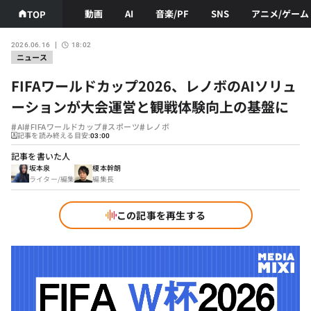
動画
AI
音楽/PF
SNS
アニメ/ゲーム
TOP
2026.06.16
18:02
ニュース
FIFAワールドカップ2026、レノボのAIソリュ
ーションが大会運営と観戦体験向上の基盤に
#
#
#
#
AI
FIFAワールドカップ
スポーツ
レノボ
記事を読み終える目安:
03:00
記事を書いた人
坂本泉
榎本幹朗
ライター/編集
編集長
この記事を再生する