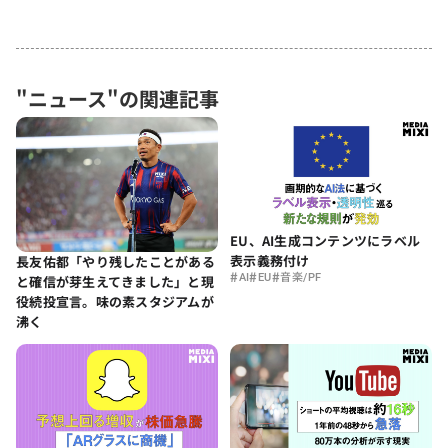
"ニュース"の関連記事
EU、AI生成コンテンツにラベル
表示義務付け
長友佑都「やり残したことがある
#
#
#
AI
EU
音楽/PF
と確信が芽生えてきました」と現
役続投宣言。味の素スタジアムが
沸く