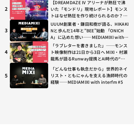
【DREAMDAZE Ⅳ アリーナが熱狂で沸
2
いた「モンドリ」現地レポート】モンス
トはなぜ熱狂を作り続けられるのか？コ
ラボ初の“真獣神化”やDJ KOO、てつ
UUUM創業者・鎌田和樹が語る、HIKAKI
や、兎田ぺこら、壱百満天原サロメらも
3
Nと歩んだ14年と“BEE”始動 「ONICH
集結
A」に込めた想い——MEDIAMIXI with in
terfm #3
「ラブレターを書きました」──モンス
4
ト映像制作は21日から3日へ MIXI・村瀨
龍馬が語るRunway提携とAI時代の“つ
くる”
「どんな仕事も執念だから」世界的ネイ
5
リスト・ともにゃんを支える漁師時代の
経験——MEDIAMIXI with interfm #5