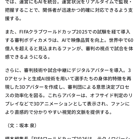
では、運営にもAIを統合。運営状況をリアルタイムで監視・
把握することで、関係者が迅速かつ的確に対応できるよう支
援する。
また、FIFAクラブワールドカップ2025での試験を経て導入
する審判ボディカメラは、AIで映像品質を向上。世界中で60
億人を超えると見込まれるファンが、審判の視点で試合を体
感できるようになる。
さらに、審判技術や試合中継にデジタルアバターを導入。3
Dアセットと生成AI技術を用いて選手たちの身体的特徴を再
現した3Dアバターを作成し、審判団による意思決定プロセ
スの効率化を図る。これらアバターは、オフサイド判定のリ
プレイなどで3Dアニメーションとして表示され、ファンに
より直感的で分かりやすい視覚的文脈を提供する。
（文：坂本 泉）
榎本編集長「FIFAワールドカップ2026は、テクノロジーシ