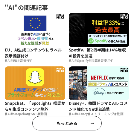
"AI"の関連記事
Spotify、第2四半期は14%増収
EU、AI生成コンテンツにラベル
AI投資を加速
表示義務付け
#
#
#
#
#
#
#
AI
Spotify
決算
音楽/PF
AI
EU
音楽/PF
Snapchat、「Spotlight」推奨か
Disney+、韓国ドラマとAIレコメ
らAI生成コンテンツ除外
ンド強化でNetflix追撃
#
#
#
#
#
#
#
#
AI
Snapchat
SNS
動画
AI
Disney
ストリーミング
動画
もっとみる