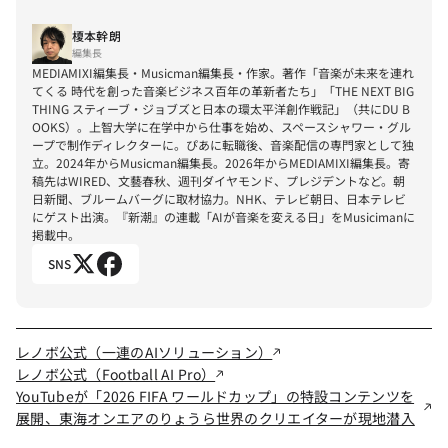
榎本幹朗
編集長
MEDIAMIXI編集長・Musicman編集長・作家。著作「音楽が未来を連れ
てくる 時代を創った音楽ビジネス百年の革新者たち」「THE NEXT BIG 
THING スティーブ・ジョブズと日本の環太平洋創作戦記」（共にDU B
OOKS）。上智大学に在学中から仕事を始め、スペースシャワー・グル
ープで制作ディレクターに。ぴあに転職後、音楽配信の専門家として独
立。2024年からMusicman編集長。2026年からMEDIAMIXI編集長。寄
稿先はWIRED、文藝春秋、週刊ダイヤモンド、プレジデントなど。朝
日新聞、ブルームバーグに取材協力。NHK、テレビ朝日、日本テレビ
にゲスト出演。『新潮』の連載「AIが音楽を変える日」をMusicimanに
掲載中。
SNS
レノボ公式（一連のAIソリューション）
レノボ公式（Football AI Pro）
YouTubeが「2026 FIFA ワールドカップ」の特設コンテンツを
展開、東海オンエアのりょうら世界のクリエイターが現地潜入