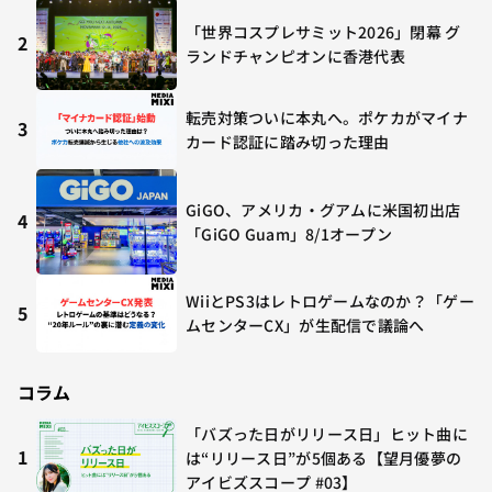
「世界コスプレサミット2026」閉幕 グ
2
ランドチャンピオンに香港代表
転売対策ついに本丸へ。ポケカがマイナ
3
カード認証に踏み切った理由
GiGO、アメリカ・グアムに米国初出店
4
「GiGO Guam」8/1オープン
WiiとPS3はレトロゲームなのか？「ゲー
5
ムセンターCX」が生配信で議論へ
コラム
「バズった日がリリース日」ヒット曲に
1
は“リリース日”が5個ある【望月優夢の
アイビズスコープ #03】