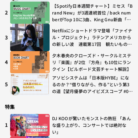
【Spotify日本週間チャート】ミセス「B
2
rand New」が3週連続首位 / back num
berがTop 10に3曲、King Gnu新曲「G
O GHOST」が初登場〜集計期間：2026
Netflixにショートドラマ登場「ファイナ
年7/24〜7/30
3
ル・プロジェクト」ラテンアメリカから
の新しい波 連載第17回 観たいものが
多すぎる～稲垣貴俊の配信時評
夕木春央のクローズド・サークルミステ
4
リ『楽園』が2位 『方舟』も10位にラン
クイン【ビルボード文芸チャート解説】
アソビシステムは「日本版HYBE」にな
5
るのか？“借りながら、作る”という第3
の道【望月優夢のアイビズスコープ #0
2】
特集
DJ KOOが驚いたモンストの熱狂 「あん
1
な盛り上がり、コンサートでは絶対な
い」