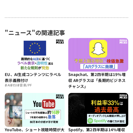
"ニュース"の関連記事
EU、AI生成コンテンツにラベル
Snapchat、第2四半期は19%増
表示義務付け
収 ARグラスは「長期的ビジネス
#
#
#
AI
EU
音楽/PF
チャンス」
YouTube、ショート視聴時間が大
Spotify、第2四半期は14%増収