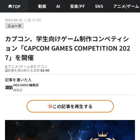
動画
AI
音楽/PF
SNS
アニメ/ゲーム
TOP
2026.06.02
11:37
ニュース
カプコン、学生向けゲーム制作コンペティシ
ョン「CAPCOM GAMES COMPETITION 202
7」を開催
#
#
アニメ/ゲーム
カプコン
記事を読み終える目安:
02:00
記事を書いた人
MEDIAMIXI編集部
編集部
この記事を再生する