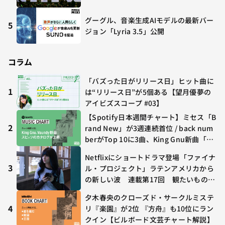
グーグル、音楽生成AIモデルの最新バー
5
ジョン「Lyria 3.5」公開
コラム
「バズった日がリリース日」ヒット曲に
1
は“リリース日”が5個ある【望月優夢の
アイビズスコープ #03】
【Spotify日本週間チャート】ミセス「B
2
rand New」が3週連続首位 / back num
berがTop 10に3曲、King Gnu新曲「G
O GHOST」が初登場〜集計期間：2026
Netflixにショートドラマ登場「ファイナ
年7/24〜7/30
3
ル・プロジェクト」ラテンアメリカから
の新しい波 連載第17回 観たいものが
多すぎる～稲垣貴俊の配信時評
夕木春央のクローズド・サークルミステ
4
リ『楽園』が2位 『方舟』も10位にラン
クイン【ビルボード文芸チャート解説】