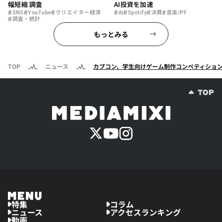
幅短縮 調査
AI投資を加速
#
#
#
#
#
#
#
SNS
YouTube
クリエイター経済
AI
Spotify
決算
音楽/PF
#
調査・統計
もっとみる
TOP
ニュース
カプコン、学生向けゲーム制作コンペティション「CAPC
特集
コラム
ニュース
アクセスランキング
動画