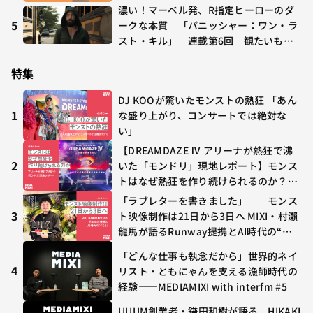
濃い！マーベル発、R指定ヒーローのダ
5
ークな本質 「パニッシャー：ワン・ラ
スト・キル」 連載第6回 観たいもの
が多すぎる～稲垣貴俊の配信時評
特集
DJ KOOが驚いたモンストの熱狂 「あん
1
な盛り上がり、コンサートでは絶対な
い」
【DREAMDAZE Ⅳ アリーナが熱狂で沸
2
いた「モンドリ」現地レポート】モンス
トはなぜ熱狂を作り続けられるのか？コ
ラボ初の“真獣神化”やDJ KOO、てつ
「ラブレターを書きました」──モンス
や、兎田ぺこら、壱百満天原サロメらも
3
ト映像制作は21日から3日へ MIXI・村瀨
集結
龍馬が語るRunway提携とAI時代の“つ
くる”
「どんな仕事も執念だから」世界的ネイ
4
リスト・ともにゃんを支える漁師時代の
経験——MEDIAMIXI with interfm #5
UUUM創業者・鎌田和樹が語る、HIKAKI