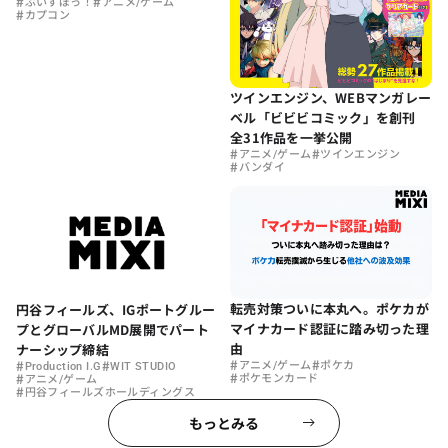
#
#
ぶいすぽっ！
アニメ/ゲーム
#
カプコン
ツインエンジン、WEBマンガレー
ベル「ビビビコミック」を創刊
全31作品を一挙公開
#
#
アニメ/ゲーム
ツインエンジン
#
バンダイ
転売対策ついに本丸へ。ポケカが
円谷フィールズ、IGポートグルー
マイナカード認証に踏み切った理
プとグローバルMD展開でパート
由
ナーシップ締結
#
#
#
#
アニメ/ゲーム
ポケカ
Production I.G
WIT STUDIO
#
#
ポケモンカード
アニメ/ゲーム
#
円谷フィールズホールディングス
もっとみる