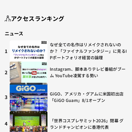
アクセスランキング
ニュース
なぜ全ての名作はリメイクされないの
1
か？「ファイナルファンタジー」に見るI
Pポートフォリオ経営の論理
Instagram、脚本ありテレビ番組がブー
2
ム YouTube凌駕する勢い
GiGO、アメリカ・グアムに米国初出店
3
「GiGO Guam」8/1オープン
「世界コスプレサミット2026」閉幕 グ
4
ランドチャンピオンに香港代表