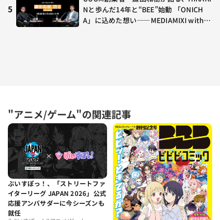
5
Nと歩んだ14年と“BEE”始動 「ONICH
A」に込めた想い——MEDIAMIXI with in
terfm #3
"アニメ/ゲーム"の関連記事
ぶいすぽっ！、「ストリートファ
イターリーグ JAPAN 2026」公式
応援アンバサダーに今シーズンも
就任