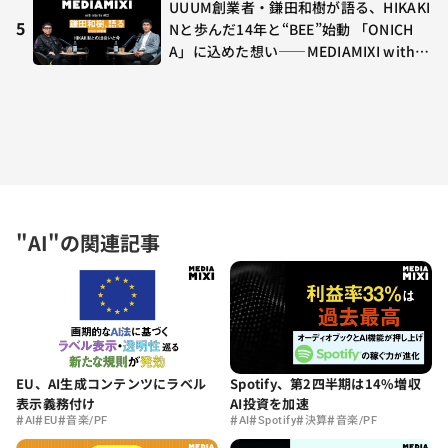
UUUM創業者・鎌田和樹が語る、HIKAKI
5
Nと歩んだ14年と“BEE”始動 「ONICH
A」に込めた想い——MEDIAMIXI with in
terfm #3
"AI"の関連記事
EU、AI生成コンテンツにラベル
Spotify、第2四半期は14%増収
表示義務付け
AI投資を加速
#
#
#
#
#
#
#
AI
EU
音楽/PF
AI
Spotify
決算
音楽/PF