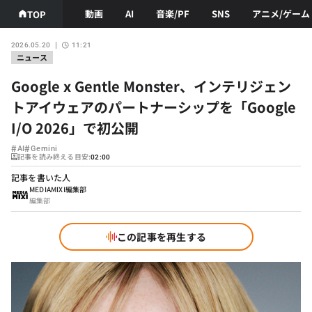
動画
AI
音楽/PF
SNS
アニメ/ゲーム
TOP
2026.05.20
11:21
ニュース
Google x Gentle Monster、インテリジェン
トアイウェアのパートナーシップを「Google
I/O 2026」で初公開
#
#
AI
Gemini
記事を読み終える目安:
02:00
記事を書いた人
MEDIAMIXI編集部
編集部
この記事を再生する