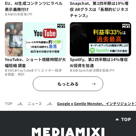
EU、AI生成コンテンツにラベル
Snapchat、第2四半期は19%増
表示義務付け
収 ARグラスは「長期的ビジネス
#
#
#
AI
EU
音楽/PF
チャンス」
YouTube、ショート視聴時間が大
Spotify、第2四半期は14%増収
幅短縮 調査
AI投資を加速
#
#
#
#
#
#
#
SNS
YouTube
クリエイター経済
AI
Spotify
決算
音楽/PF
#
調査・統計
もっとみる
TOP
ニュース
Google x Gentle Monster、インテリジ