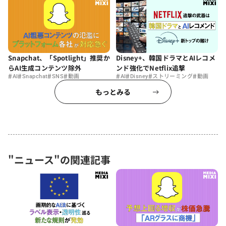
Snapchat、「Spotlight」推奨か
Disney+、韓国ドラマとAIレコメ
らAI生成コンテンツ除外
ンド強化でNetflix追撃
#
#
#
#
#
#
#
#
AI
Snapchat
SNS
動画
AI
Disney
ストリーミング
動画
もっとみる
"ニュース"の関連記事