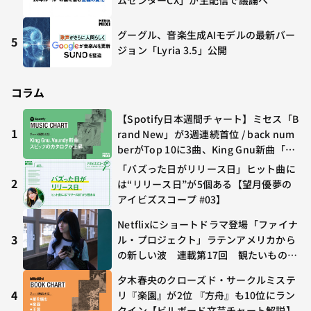
ムセンターCX」が生配信で議論へ
グーグル、音楽生成AIモデルの最新バー
5
ジョン「Lyria 3.5」公開
コラム
【Spotify日本週間チャート】ミセス「B
1
rand New」が3週連続首位 / back num
berがTop 10に3曲、King Gnu新曲「G
O GHOST」が初登場〜集計期間：2026
「バズった日がリリース日」ヒット曲に
年7/24〜7/30
2
は“リリース日”が5個ある【望月優夢の
アイビズスコープ #03】
Netflixにショートドラマ登場「ファイナ
3
ル・プロジェクト」ラテンアメリカから
の新しい波 連載第17回 観たいものが
多すぎる～稲垣貴俊の配信時評
夕木春央のクローズド・サークルミステ
4
リ『楽園』が2位 『方舟』も10位にラン
クイン【ビルボード文芸チャート解説】