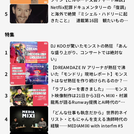
Netflix犯罪ドキュメンタリーの「復調」
5
と海外で絶賛『ミシェル・ハドリーに起
きたこと』 連載第16回 観たいものが
多すぎる～稲垣貴俊の配信時評
特集
DJ KOOが驚いたモンストの熱狂 「あん
1
な盛り上がり、コンサートでは絶対な
い」
【DREAMDAZE Ⅳ アリーナが熱狂で沸
2
いた「モンドリ」現地レポート】モンス
トはなぜ熱狂を作り続けられるのか？コ
ラボ初の“真獣神化”やDJ KOO、てつ
「ラブレターを書きました」──モンス
や、兎田ぺこら、壱百満天原サロメらも
3
ト映像制作は21日から3日へ MIXI・村瀨
集結
龍馬が語るRunway提携とAI時代の“つ
くる”
「どんな仕事も執念だから」世界的ネイ
4
リスト・ともにゃんを支える漁師時代の
経験——MEDIAMIXI with interfm #5