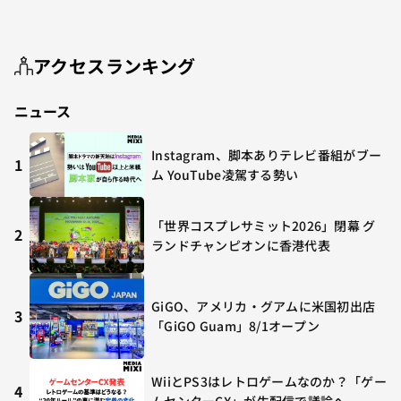
アクセスランキング
ニュース
Instagram、脚本ありテレビ番組がブー
1
ム YouTube凌駕する勢い
「世界コスプレサミット2026」閉幕 グ
2
ランドチャンピオンに香港代表
GiGO、アメリカ・グアムに米国初出店
3
「GiGO Guam」8/1オープン
WiiとPS3はレトロゲームなのか？「ゲー
4