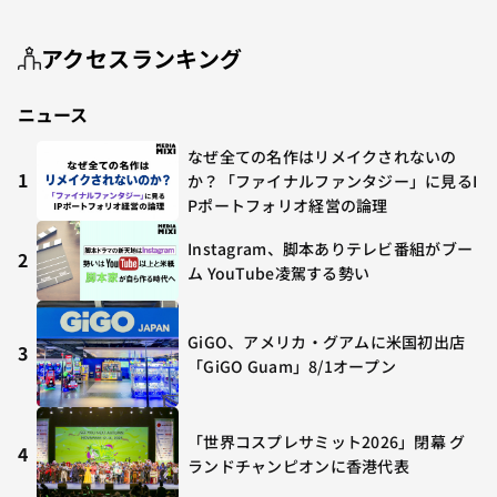
アクセスランキング
ニュース
なぜ全ての名作はリメイクされないの
1
か？「ファイナルファンタジー」に見るI
Pポートフォリオ経営の論理
Instagram、脚本ありテレビ番組がブー
2
ム YouTube凌駕する勢い
GiGO、アメリカ・グアムに米国初出店
3
「GiGO Guam」8/1オープン
「世界コスプレサミット2026」閉幕 グ
4
ランドチャンピオンに香港代表