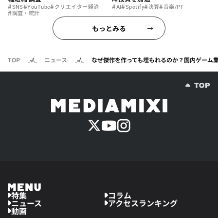
#
#
#
#
#
#
#
SNS
YouTube
クリエイター経済
AI
Spotify
決算
音楽/PF
#
調査・統計
もっとみる
TOP
ニュース
なぜ傑作を作っても埋もれるのか？国内ゲーム
特集
コラム
ニュース
アクセスランキング
動画