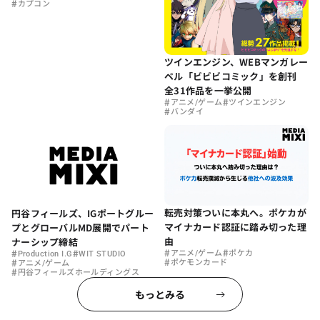
#
カプコン
ツインエンジン、WEBマンガレー
ベル「ビビビコミック」を創刊
全31作品を一挙公開
#
#
アニメ/ゲーム
ツインエンジン
#
バンダイ
転売対策ついに本丸へ。ポケカが
円谷フィールズ、IGポートグルー
マイナカード認証に踏み切った理
プとグローバルMD展開でパート
由
ナーシップ締結
#
#
#
#
アニメ/ゲーム
ポケカ
Production I.G
WIT STUDIO
#
#
ポケモンカード
アニメ/ゲーム
#
円谷フィールズホールディングス
もっとみる