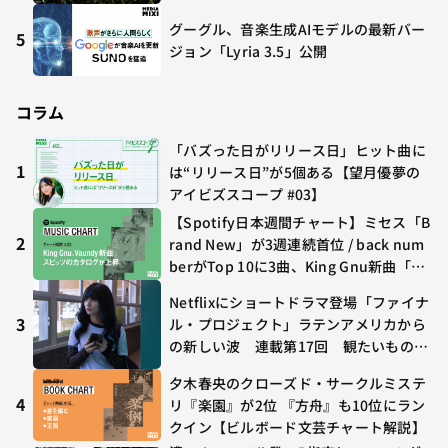
グーグル、音楽生成AIモデルの最新バー
5
ジョン「Lyria 3.5」公開
コラム
「バズった日がリリース日」ヒット曲に
1
は“リリース日”が5個ある【望月優夢の
アイビズスコープ #03】
【Spotify日本週間チャート】ミセス「B
2
rand New」が3週連続首位 / back num
berがTop 10に3曲、King Gnu新曲「G
O GHOST」が初登場〜集計期間：2026
Netflixにショートドラマ登場「ファイナ
年7/24〜7/30
3
ル・プロジェクト」ラテンアメリカから
の新しい波 連載第17回 観たいものが
多すぎる～稲垣貴俊の配信時評
夕木春央のクローズド・サークルミステ
4
リ『楽園』が2位 『方舟』も10位にラン
クイン【ビルボード文芸チャート解説】