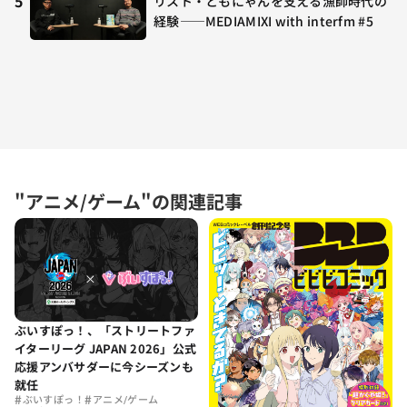
5
リスト・ともにゃんを支える漁師時代の
経験——MEDIAMIXI with interfm #5
"アニメ/ゲーム"の関連記事
ぶいすぽっ！、「ストリートファ
イターリーグ JAPAN 2026」公式
応援アンバサダーに今シーズンも
就任
#
#
ぶいすぽっ！
アニメ/ゲーム