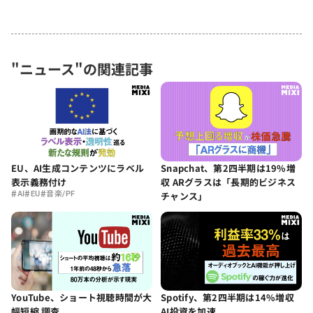
"ニュース"の関連記事
EU、AI生成コンテンツにラベル
Snapchat、第2四半期は19%増
表示義務付け
収 ARグラスは「長期的ビジネス
#
#
#
AI
EU
音楽/PF
チャンス」
YouTube、ショート視聴時間が大
Spotify、第2四半期は14%増収
幅短縮 調査
AI投資を加速