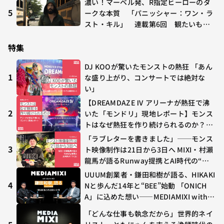
濃い！マーベル発、R指定ヒーローのダ
5
ークな本質 「パニッシャー：ワン・ラ
スト・キル」 連載第6回 観たいもの
が多すぎる～稲垣貴俊の配信時評
特集
DJ KOOが驚いたモンストの熱狂 「あん
1
な盛り上がり、コンサートでは絶対な
い」
【DREAMDAZE Ⅳ アリーナが熱狂で沸
2
いた「モンドリ」現地レポート】モンス
トはなぜ熱狂を作り続けられるのか？コ
ラボ初の“真獣神化”やDJ KOO、てつ
「ラブレターを書きました」──モンス
や、兎田ぺこら、壱百満天原サロメらも
3
ト映像制作は21日から3日へ MIXI・村瀨
集結
龍馬が語るRunway提携とAI時代の“つ
くる”
UUUM創業者・鎌田和樹が語る、HIKAKI
4
Nと歩んだ14年と“BEE”始動 「ONICH
A」に込めた想い——MEDIAMIXI with in
terfm #3
「どんな仕事も執念だから」世界的ネイ