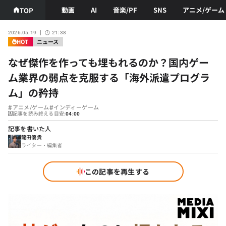
動画
AI
音楽/PF
SNS
アニメ/ゲーム
TOP
2026.05.19
21:38
HOT
ニュース
なぜ傑作を作っても埋もれるのか？国内ゲー
ム業界の弱点を克服する「海外派遣プログラ
ム」の矜持
#
#
アニメ/ゲーム
インディーゲーム
記事を読み終える目安:
04:00
記事を書いた人
龍田優貴
ライター・編集者
この記事を再生する