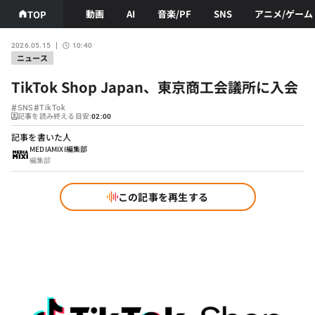
動画
AI
音楽/PF
SNS
アニメ/ゲーム
TOP
2026.05.15
10:40
ニュース
TikTok Shop Japan、東京商工会議所に入会
#
#
SNS
TikTok
記事を読み終える目安:
02:00
記事を書いた人
MEDIAMIXI編集部
編集部
この記事を再生する