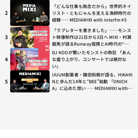
ラボ初の“真獣神化”やDJ KOO、てつ
「どんな仕事も執念だから」世界的ネイ
や、兎田ぺこら、壱百満天原サロメらも
2
リスト・ともにゃんを支える漁師時代の
集結
経験——MEDIAMIXI with interfm #5
「ラブレターを書きました」──モンス
3
ト映像制作は21日から3日へ MIXI・村瀨
龍馬が語るRunway提携とAI時代の“つ
くる”
DJ KOOが驚いたモンストの熱狂 「あん
4
な盛り上がり、コンサートでは絶対な
い」
UUUM創業者・鎌田和樹が語る、HIKAKI
5
Nと歩んだ14年と“BEE”始動 「ONICH
A」に込めた想い——MEDIAMIXI with in
terfm #3