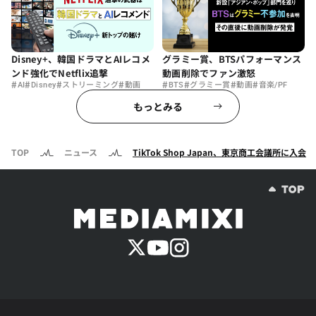
Disney+、韓国ドラマとAIレコメ
グラミー賞、BTSパフォーマンス
ンド強化でNetflix追撃
動画削除でファン激怒
#
#
#
#
#
#
#
#
AI
Disney
ストリーミング
動画
BTS
グラミー賞
動画
音楽/PF
もっとみる
TOP
ニュース
TikTok Shop Japan、東京商工会議所に入会