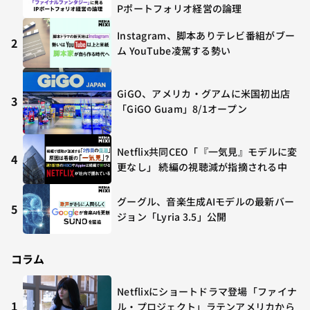
Pポートフォリオ経営の論理
Instagram、脚本ありテレビ番組がブー
2
ム YouTube凌駕する勢い
GiGO、アメリカ・グアムに米国初出店
3
「GiGO Guam」8/1オープン
Netflix共同CEO「『一気見』モデルに変
4
更なし」 続編の視聴減が指摘される中
グーグル、音楽生成AIモデルの最新バー
5
ジョン「Lyria 3.5」公開
コラム
Netflixにショートドラマ登場「ファイナ
1
ル・プロジェクト」ラテンアメリカから