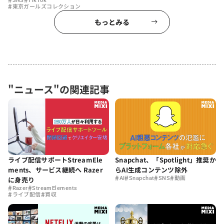
SNS
TikTok
#
東京ガールズコレクション
もっとみる
"ニュース"の関連記事
ライブ配信サポートStreamEle
Snapchat、「Spotlight」推奨か
ments、サービス継続へ Razer
らAI生成コンテンツ除外
#
#
#
#
に身売り
AI
Snapchat
SNS
動画
#
#
Razer
StreamElements
#
#
ライブ配信
買収