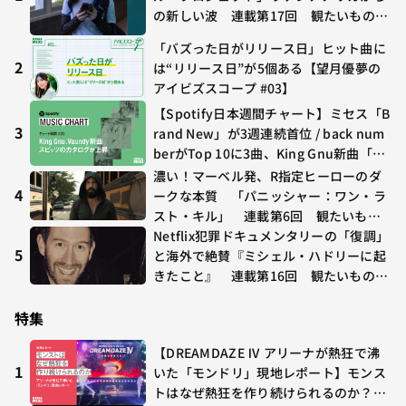
の新しい波 連載第17回 観たいものが
多すぎる～稲垣貴俊の配信時評
「バズった日がリリース日」ヒット曲に
2
は“リリース日”が5個ある【望月優夢の
アイビズスコープ #03】
【Spotify日本週間チャート】ミセス「B
3
rand New」が3週連続首位 / back num
berがTop 10に3曲、King Gnu新曲「G
O GHOST」が初登場〜集計期間：2026
濃い！マーベル発、R指定ヒーローのダ
年7/24〜7/30
4
ークな本質 「パニッシャー：ワン・ラ
スト・キル」 連載第6回 観たいもの
が多すぎる～稲垣貴俊の配信時評
Netflix犯罪ドキュメンタリーの「復調」
5
と海外で絶賛『ミシェル・ハドリーに起
きたこと』 連載第16回 観たいものが
多すぎる～稲垣貴俊の配信時評
特集
【DREAMDAZE Ⅳ アリーナが熱狂で沸
1
いた「モンドリ」現地レポート】モンス
トはなぜ熱狂を作り続けられるのか？コ