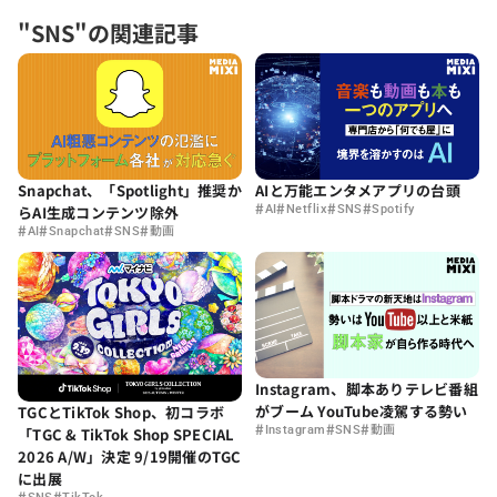
"SNS"の関連記事
AIと万能エンタメアプリの台頭
Snapchat、「Spotlight」推奨か
#
#
#
#
AI
Netflix
SNS
Spotify
らAI生成コンテンツ除外
#
#
#
#
AI
Snapchat
SNS
動画
Instagram、脚本ありテレビ番組
がブーム YouTube凌駕する勢い
TGCとTikTok Shop、初コラボ
#
#
#
Instagram
SNS
動画
「TGC & TikTok Shop SPECIAL
2026 A/W」決定 9/19開催のTGC
に出展
#
#