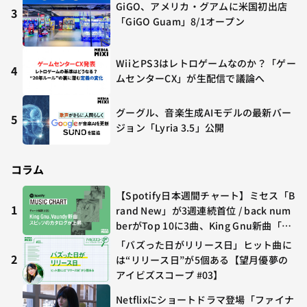
GiGO、アメリカ・グアムに米国初出店
3
「GiGO Guam」8/1オープン
WiiとPS3はレトロゲームなのか？「ゲー
4
ムセンターCX」が生配信で議論へ
グーグル、音楽生成AIモデルの最新バー
5
ジョン「Lyria 3.5」公開
コラム
【Spotify日本週間チャート】ミセス「B
1
rand New」が3週連続首位 / back num
berがTop 10に3曲、King Gnu新曲「G
O GHOST」が初登場〜集計期間：2026
「バズった日がリリース日」ヒット曲に
年7/24〜7/30
2
は“リリース日”が5個ある【望月優夢の
アイビズスコープ #03】
Netflixにショートドラマ登場「ファイナ