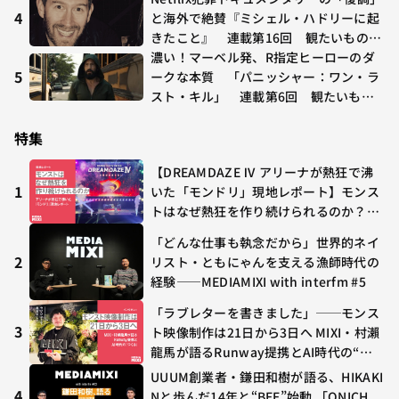
年7/24〜7/30
4
と海外で絶賛『ミシェル・ハドリーに起
きたこと』 連載第16回 観たいものが
多すぎる～稲垣貴俊の配信時評
濃い！マーベル発、R指定ヒーローのダ
5
ークな本質 「パニッシャー：ワン・ラ
スト・キル」 連載第6回 観たいもの
が多すぎる～稲垣貴俊の配信時評
特集
【DREAMDAZE Ⅳ アリーナが熱狂で沸
1
いた「モンドリ」現地レポート】モンス
トはなぜ熱狂を作り続けられるのか？コ
ラボ初の“真獣神化”やDJ KOO、てつ
「どんな仕事も執念だから」世界的ネイ
や、兎田ぺこら、壱百満天原サロメらも
2
リスト・ともにゃんを支える漁師時代の
集結
経験——MEDIAMIXI with interfm #5
「ラブレターを書きました」──モンス
3
ト映像制作は21日から3日へ MIXI・村瀨
龍馬が語るRunway提携とAI時代の“つ
くる”
UUUM創業者・鎌田和樹が語る、HIKAKI
4
Nと歩んだ14年と“BEE”始動 「ONICH