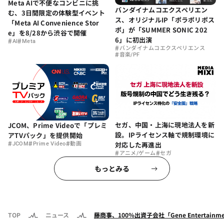
Meta AIで不便なコンビニに挑
バンダイナムコエクスペリエン
む、3日間限定の体験型イベント
ス、オリジナルIP「ポラポリポス
「Meta AI Convenience Stor
ポ」が「SUMMER SONIC 202
e」を8/28から渋谷で開催
6」に初出演
#
#
AI
Meta
#
バンダイナムコエクスペリエンス
#
音楽/PF
セガ、中国・上海に現地法人を新
JCOM、Prime Videoで「プレミ
設。IPライセンス軸で規制環境に
アTVパック」を提供開始
#
#
#
対応した再進出
JCOM
Prime Video
動画
#
#
アニメ/ゲーム
セガ
もっとみる
TOP
ニュース
藤商事、100％出資子会社「Gene Entertai