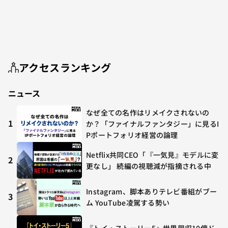
アクセスランキング
ニュース
なぜ全ての名作はリメイクされないの
1
か？「ファイナルファンタジー」に見るI
Pポートフォリオ経営の論理
Netflix共同CEO「『一気見』モデルに変
2
更なし」 続編の視聴減が指摘される中
Instagram、脚本ありテレビ番組がブー
3
ム YouTube凌駕する勢い
『トイ・ストーリー5』世界興収10億ド