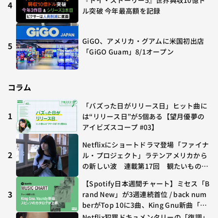
4
ル突破 今年最高額を記録
GiGO、アメリカ・グアムに米国初出店
5
「GiGO Guam」8/1オープン
コラム
「バズった日がリリース日」ヒット曲に
1
は“リリース日”が5個ある【望月優夢の
アイビズスコープ #03】
Netflixにショートドラマ登場「ファイナ
2
ル・プロジェクト」ラテンアメリカから
の新しい波 連載第17回 観たいものが
多すぎる～稲垣貴俊の配信時評
【Spotify日本週間チャート】ミセス「B
3
rand New」が3週連続首位 / back num
berがTop 10に3曲、King Gnu新曲「G
O GHOST」が初登場〜集計期間：2026
Netflix犯罪ドキュメンタリーの「復調」