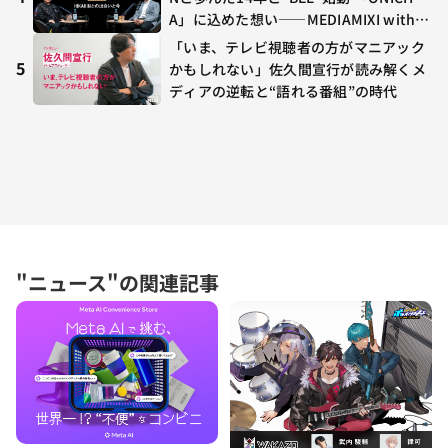
A」に込めた想い——MEDIAMIXI with in
terfm #3
「いま、テレビ視聴者の方がマニアック
5
かもしれない」佐久間宣行が読み解くメ
ディアの逆転と“語れる番組”の時代
"ニュース"の関連記事