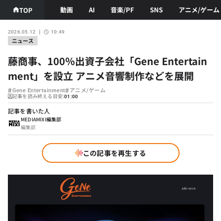
動画
AI
音楽/PF
SNS
アニメ/ゲーム
TOP
2026.05.12
10:49
ニュース
藤商事、100％出資子会社「Gene Entertain
ment」を設立 アニメ音響制作などを展開
#
#
Gene Entertainment
アニメ/ゲーム
記事を読み終える目安:
01:00
記事を書いた人
MEDIAMIXI編集部
編集部
この記事を再生する