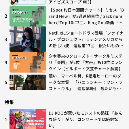
アイビズスコープ #03】
【Spotify日本週間チャート】ミセス「B
2
rand New」が3週連続首位 / back num
berがTop 10に3曲、King Gnu新曲「G
O GHOST」が初登場〜集計期間：2026
Netflixにショートドラマ登場「ファイナ
年7/24〜7/30
3
ル・プロジェクト」ラテンアメリカから
の新しい波 連載第17回 観たいものが
多すぎる～稲垣貴俊の配信時評
夕木春央のクローズド・サークルミステ
4
リ『楽園』が2位 『方舟』も10位にラン
クイン【ビルボード文芸チャート解説】
濃い！マーベル発、R指定ヒーローのダ
5
ークな本質 「パニッシャー：ワン・ラ
スト・キル」 連載第6回 観たいもの
が多すぎる～稲垣貴俊の配信時評
特集
DJ KOOが驚いたモンストの熱狂 「あん
1
な盛り上がり、コンサートでは絶対な
い」