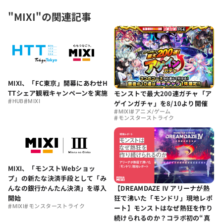
"MIXI"の関連記事
MIXI、「FC東京」開幕にあわせH
TTシェア観戦キャンペーンを実施
モンストで最大200連ガチャ「ア
#
#
HUB
MIXI
ゲインガチャ」を8/10より開催
#
#
MIXI
アニメ/ゲーム
#
モンスターストライク
MIXI、「モンストWebショッ
プ」の新たな決済手段として「み
【DREAMDAZE Ⅳ アリーナが熱
んなの銀行かんたん決済」を導入
狂で沸いた「モンドリ」現地レポ
開始
#
#
ート】モンストはなぜ熱狂を作り
MIXI
モンスターストライク
続けられるのか？コラボ初の“真