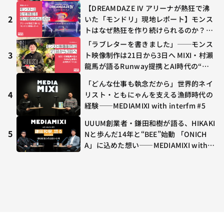
【DREAMDAZE Ⅳ アリーナが熱狂で沸
2
いた「モンドリ」現地レポート】モンス
トはなぜ熱狂を作り続けられるのか？コ
ラボ初の“真獣神化”やDJ KOO、てつ
「ラブレターを書きました」──モンス
や、兎田ぺこら、壱百満天原サロメらも
3
ト映像制作は21日から3日へ MIXI・村瀨
集結
龍馬が語るRunway提携とAI時代の“つ
くる”
「どんな仕事も執念だから」世界的ネイ
4
リスト・ともにゃんを支える漁師時代の
経験——MEDIAMIXI with interfm #5
UUUM創業者・鎌田和樹が語る、HIKAKI
5
Nと歩んだ14年と“BEE”始動 「ONICH
A」に込めた想い——MEDIAMIXI with in
terfm #3