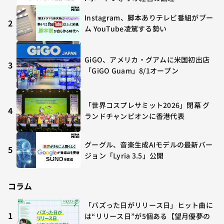
Instagram、脚本ありテレビ番組がブー
2
ム YouTube凌駕する勢い
GiGO、アメリカ・グアムに米国初出店
3
「GiGO Guam」8/1オープン
「世界コスプレサミット2026」閉幕 グ
4
ランドチャンピオンに香港代表
グーグル、音楽生成AIモデルの最新バー
5
ジョン「Lyria 3.5」公開
コラム
「バズった日がリリース日」ヒット曲に
1
は“リリース日”が5個ある【望月優夢の