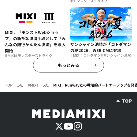
#
モンスターストライク
MIXI、「モンストWebショッ
プ」の新たな決済手段として「み
サンシャイン池崎が「コトダマン
んなの銀行かんたん決済」を導入
の夏2026」WEB CMに登場
開始
#
#
#
#
#
MIXI
コトダマン
サンシャイン池崎
MIXI
モンスターストライク
もっとみる
TOP
#MIXI
MIXI、Runwayとの戦略的パートナーシップを発