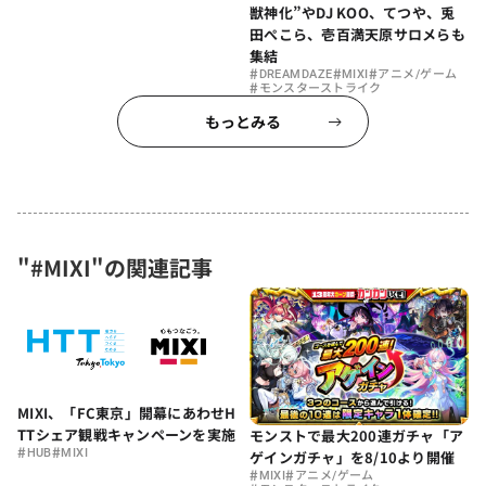
獣神化”やDJ KOO、てつや、兎
田ぺこら、壱百満天原サロメらも
集結
#
#
#
DREAMDAZE
MIXI
アニメ/ゲーム
#
モンスターストライク
もっとみる
"#MIXI"の関連記事
MIXI、「FC東京」開幕にあわせH
TTシェア観戦キャンペーンを実施
モンストで最大200連ガチャ「ア
#
#
HUB
MIXI
ゲインガチャ」を8/10より開催
#
#
MIXI
アニメ/ゲーム