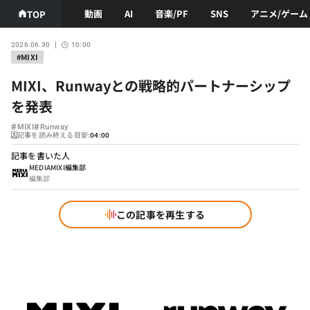
動画
AI
音楽/PF
SNS
アニメ/ゲーム
TOP
2026.06.30
10:00
#MIXI
MIXI、Runwayとの戦略的パートナーシップ
を発表
#
#
MIXI
Runway
記事を読み終える目安:
04:00
記事を書いた人
MEDIAMIXI編集部
編集部
この記事を再生する