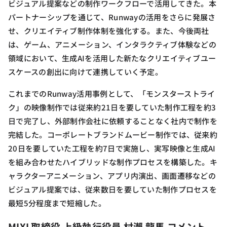
ビジュアル提案などの制作ワークフローで活用してきた。本
パートナーシップを通じて、Runwayの活用をさらに発展さ
せ、クリエイティブ制作体制を強化する。また、今後両社
は、ゲーム、アニメーション、インタラクティブ体験などの
領域において、生成AIを活用した新たなクリエイティブユー
スケースの創出に向けて連携していく予定。
これまでのRunway活用事例として、「モンスターストライ
ク」の映像制作では従来約21日を要していた制作工程を約3
日で完了し、外部制作会社に依頼することなく社内で制作を
完結した。コーポレートブランドムービー制作では、従来約
20日を要していた工程を約7日で実施し、実写映像と生成AI
を組み合わせたハイブリッドな制作プロセスを構築した。キ
ャラクターアニメーション、アプリ内演出、画面遷移などの
ビジュアル提案では、従来数日を要していた制作プロセスを
最短5分程度まで短縮した。
MIXI 取締役 上級執行役員 村瀨 龍馬 コメント