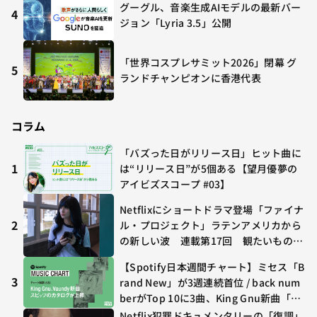
グーグル、音楽生成AIモデルの最新バー
4
ジョン「Lyria 3.5」公開
「世界コスプレサミット2026」閉幕 グ
5
ランドチャンピオンに香港代表
コラム
「バズった日がリリース日」ヒット曲に
1
は“リリース日”が5個ある【望月優夢の
アイビズスコープ #03】
Netflixにショートドラマ登場「ファイナ
2
ル・プロジェクト」ラテンアメリカから
の新しい波 連載第17回 観たいものが
多すぎる～稲垣貴俊の配信時評
【Spotify日本週間チャート】ミセス「B
3
rand New」が3週連続首位 / back num
berがTop 10に3曲、King Gnu新曲「G
O GHOST」が初登場〜集計期間：2026
Netflix犯罪ドキュメンタリーの「復調」