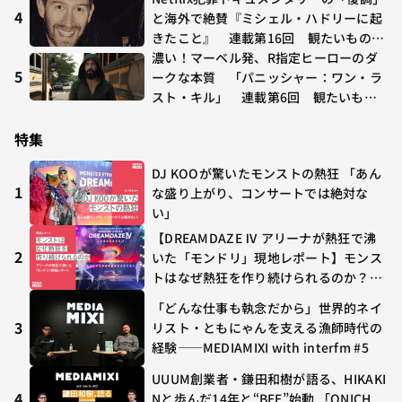
年7/24〜7/30
4
と海外で絶賛『ミシェル・ハドリーに起
きたこと』 連載第16回 観たいものが
多すぎる～稲垣貴俊の配信時評
濃い！マーベル発、R指定ヒーローのダ
5
ークな本質 「パニッシャー：ワン・ラ
スト・キル」 連載第6回 観たいもの
が多すぎる～稲垣貴俊の配信時評
特集
DJ KOOが驚いたモンストの熱狂 「あん
1
な盛り上がり、コンサートでは絶対な
い」
【DREAMDAZE Ⅳ アリーナが熱狂で沸
2
いた「モンドリ」現地レポート】モンス
トはなぜ熱狂を作り続けられるのか？コ
ラボ初の“真獣神化”やDJ KOO、てつ
「どんな仕事も執念だから」世界的ネイ
や、兎田ぺこら、壱百満天原サロメらも
3
リスト・ともにゃんを支える漁師時代の
集結
経験——MEDIAMIXI with interfm #5
UUUM創業者・鎌田和樹が語る、HIKAKI
4
Nと歩んだ14年と“BEE”始動 「ONICH