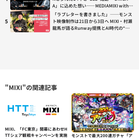
A」に込めた想い——MEDIAMIXI with in
terfm #3
「ラブレターを書きました」──モンス
5
ト映像制作は21日から3日へ MIXI・村瀨
龍馬が語るRunway提携とAI時代の“つ
くる”
"MIXI"の関連記事
MIXI、「FC東京」開幕にあわせH
TTシェア観戦キャンペーンを実施
モンストで最大200連ガチャ「ア