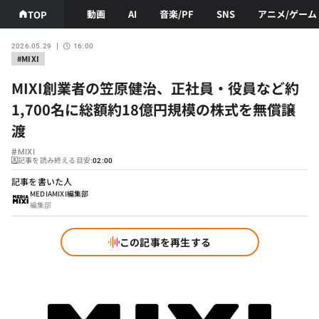
動画
AI
音楽/PF
SNS
アニメ/ゲーム
TOP
2026.05.29
16:00
#MIXI
MIXI創業者の笠原健治、正社員・役員など約
1,700名に総額約18億円規模の株式を無償譲
渡
#
MIXI
記事を読み終える目安:
02:00
記事を書いた人
MEDIAMIXI編集部
編集部
この記事を再生する