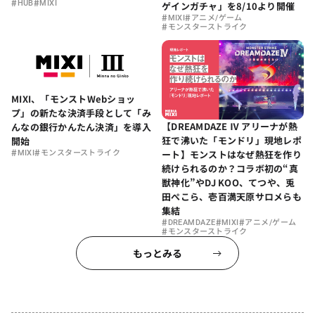
#
#
HUB
MIXI
ゲインガチャ」を8/10より開催
#
#
MIXI
アニメ/ゲーム
#
モンスターストライク
MIXI、「モンストWebショッ
プ」の新たな決済手段として「み
【DREAMDAZE Ⅳ アリーナが熱
んなの銀行かんたん決済」を導入
狂で沸いた「モンドリ」現地レポ
開始
#
#
ート】モンストはなぜ熱狂を作り
MIXI
モンスターストライク
続けられるのか？コラボ初の“真
獣神化”やDJ KOO、てつや、兎
田ぺこら、壱百満天原サロメらも
集結
#
#
#
DREAMDAZE
MIXI
アニメ/ゲーム
#
モンスターストライク
もっとみる