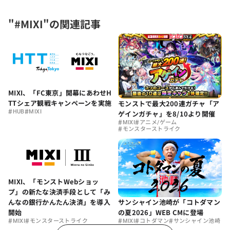
"#MIXI"の関連記事
MIXI、「FC東京」開幕にあわせH
TTシェア観戦キャンペーンを実施
モンストで最大200連ガチャ「ア
#
#
HUB
MIXI
ゲインガチャ」を8/10より開催
#
#
MIXI
アニメ/ゲーム
#
モンスターストライク
MIXI、「モンストWebショッ
プ」の新たな決済手段として「み
サンシャイン池崎が「コトダマン
んなの銀行かんたん決済」を導入
の夏2026」WEB CMに登場
開始
#
#
#
#
#
MIXI
コトダマン
サンシャイン池崎
MIXI
モンスターストライク