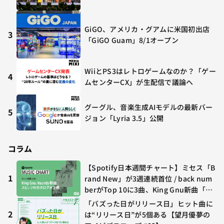
GiGO、アメリカ・グアムに米国初出店
3
「GiGO Guam」8/1オープン
WiiとPS3はレトロゲームなのか？「ゲー
4
ムセンターCX」が生配信で議論へ
グーグル、音楽生成AIモデルの最新バー
5
ジョン「Lyria 3.5」公開
コラム
【Spotify日本週間チャート】ミセス「B
1
rand New」が3週連続首位 / back num
berがTop 10に3曲、King Gnu新曲「G
O GHOST」が初登場〜集計期間：2026
「バズった日がリリース日」ヒット曲に
年7/24〜7/30
2
は“リリース日”が5個ある【望月優夢の