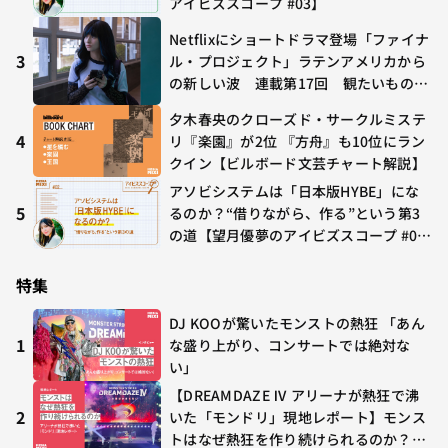
アイビズスコープ #03】
Netflixにショートドラマ登場「ファイナ
3
ル・プロジェクト」ラテンアメリカから
の新しい波 連載第17回 観たいものが
多すぎる～稲垣貴俊の配信時評
夕木春央のクローズド・サークルミステ
4
リ『楽園』が2位 『方舟』も10位にラン
クイン【ビルボード文芸チャート解説】
アソビシステムは「日本版HYBE」にな
5
るのか？“借りながら、作る”という第3
の道【望月優夢のアイビズスコープ #0
2】
特集
DJ KOOが驚いたモンストの熱狂 「あん
1
な盛り上がり、コンサートでは絶対な
い」
【DREAMDAZE Ⅳ アリーナが熱狂で沸
2
いた「モンドリ」現地レポート】モンス
トはなぜ熱狂を作り続けられるのか？コ