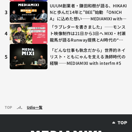
ラボ初の“真獣神化”やDJ KOO、てつ
UUUM創業者・鎌田和樹が語る、HIKAKI
や、兎田ぺこら、壱百満天原サロメらも
3
Nと歩んだ14年と“BEE”始動 「ONICH
集結
A」に込めた想い——MEDIAMIXI with in
terfm #3
「ラブレターを書きました」──モンス
4
ト映像制作は21日から3日へ MIXI・村瀨
龍馬が語るRunway提携とAI時代の“つ
くる”
「どんな仕事も執念だから」世界的ネイ
5
リスト・ともにゃんを支える漁師時代の
経験——MEDIAMIXI with interfm #5
TOP
Udio一覧