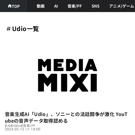
動画
AI
音楽/PF
SNS
アニメ/ゲーム
TOP
Udio一覧
音楽生成AI「Udio」、ソニーとの法廷闘争が激化 YouT
ubeの音声データ取得認める
#
#
#
AI
Udio
音楽/PF
2026.05.13
18:00