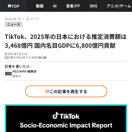
動画
AI
音楽/PF
SNS
アニメ/ゲーム
TOP
2026.06.10
11:11
ニュース
TikTok、2025年の日本における推定消費額は
3,468億円 国内名目GDPに6,800億円貢献
#
#
SNS
TikTok
記事を読み終える目安:
02:00
記事を書いた人
MEDIAMIXI編集部
編集部
この記事を再生する