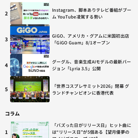
Instagram、脚本ありテレビ番組がブー
2
ム YouTube凌駕する勢い
GiGO、アメリカ・グアムに米国初出店
3
「GiGO Guam」8/1オープン
グーグル、音楽生成AIモデルの最新バー
4
ジョン「Lyria 3.5」公開
「世界コスプレサミット2026」閉幕 グ
5
ランドチャンピオンに香港代表
コラム
「バズった日がリリース日」ヒット曲に
1
は“リリース日”が5個ある【望月優夢の