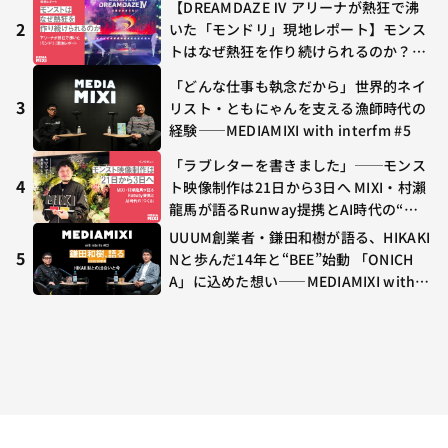
【DREAMDAZE Ⅳ アリーナが熱狂で沸
2
いた「モンドリ」現地レポート】モンス
トはなぜ熱狂を作り続けられるのか？コ
ラボ初の“真獣神化”やDJ KOO、てつ
「どんな仕事も執念だから」世界的ネイ
や、兎田ぺこら、壱百満天原サロメらも
3
リスト・ともにゃんを支える漁師時代の
集結
経験——MEDIAMIXI with interfm #5
「ラブレターを書きました」──モンス
4
ト映像制作は21日から3日へ MIXI・村瀨
龍馬が語るRunway提携とAI時代の“つ
くる”
UUUM創業者・鎌田和樹が語る、HIKAKI
5
Nと歩んだ14年と“BEE”始動 「ONICH
A」に込めた想い——MEDIAMIXI with in
terfm #3