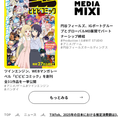
円谷フィールズ、IGポートグルー
プとグローバルMD展開でパート
ナーシップ締結
#
#
Production I.G
WIT STUDIO
#
アニメ/ゲーム
#
円谷フィールズホールディングス
ツインエンジン、WEBマンガレー
ベル「ビビビコミック」を創刊
全31作品を一挙公開
#
#
アニメ/ゲーム
ツインエンジン
#
バンダイ
もっとみる
TOP
ニュース
TikTok、2025年の日本における推定消費額は3,