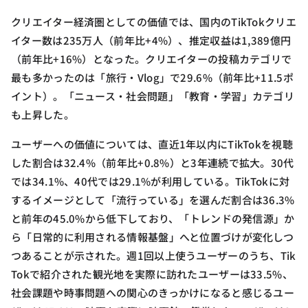
クリエイター経済圏としての価値では、国内のTikTokクリエ
イター数は235万人（前年比+4%）、推定収益は1,389億円
（前年比+16%）となった。クリエイターの投稿カテゴリで
最も多かったのは「旅行・Vlog」で29.6%（前年比+11.5ポ
イント）。「ニュース・社会問題」「教育・学習」カテゴリ
も上昇した。
ユーザーへの価値については、直近1年以内にTikTokを視聴
した割合は32.4%（前年比+0.8%）と3年連続で拡大。30代
では34.1%、40代では29.1%が利用している。TikTokに対
するイメージとして「流行っている」を選んだ割合は36.3%
と前年の45.0%から低下しており、「トレンドの発信源」か
ら「日常的に利用される情報基盤」へと位置づけが変化しつ
つあることが示された。週1回以上使うユーザーのうち、Tik
Tokで紹介された観光地を実際に訪れたユーザーは33.5%、
社会課題や時事問題への関心のきっかけになると感じるユー