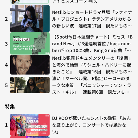
アイビズスコープ #03】
Netflixにショートドラマ登場「ファイナ
2
ル・プロジェクト」ラテンアメリカから
の新しい波 連載第17回 観たいものが
多すぎる～稲垣貴俊の配信時評
【Spotify日本週間チャート】ミセス「B
3
rand New」が3週連続首位 / back num
berがTop 10に3曲、King Gnu新曲「G
O GHOST」が初登場〜集計期間：2026
Netflix犯罪ドキュメンタリーの「復調」
年7/24〜7/30
4
と海外で絶賛『ミシェル・ハドリーに起
きたこと』 連載第16回 観たいものが
多すぎる～稲垣貴俊の配信時評
濃い！マーベル発、R指定ヒーローのダ
5
ークな本質 「パニッシャー：ワン・ラ
スト・キル」 連載第6回 観たいもの
が多すぎる～稲垣貴俊の配信時評
特集
DJ KOOが驚いたモンストの熱狂 「あん
1
な盛り上がり、コンサートでは絶対な
い」