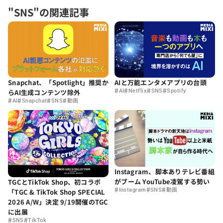
"SNS"の関連記事
Snapchat、「Spotlight」推奨か
AIと万能エンタメアプリの台頭
#
#
#
#
らAI生成コンテンツ除外
AI
Netflix
SNS
Spotify
#
#
#
#
AI
Snapchat
SNS
動画
Instagram、脚本ありテレビ番組
がブーム YouTube凌駕する勢い
TGCとTikTok Shop、初コラボ
#
#
#
Instagram
SNS
動画
「TGC & TikTok Shop SPECIAL
2026 A/W」決定 9/19開催のTGC
に出展
#
#
SNS
TikTok