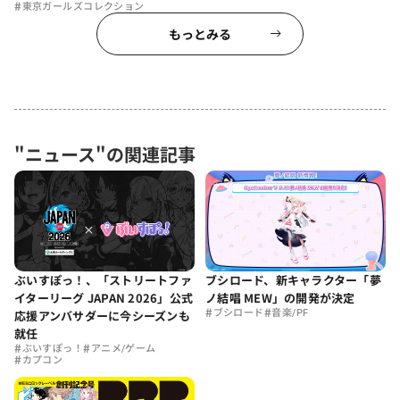
#
東京ガールズコレクション
もっとみる
"ニュース"の関連記事
ぶいすぽっ！、「ストリートファ
ブシロード、新キャラクター「夢
イターリーグ JAPAN 2026」公式
ノ結唱 MEW」の開発が決定
#
#
応援アンバサダーに今シーズンも
ブシロード
音楽/PF
就任
#
#
ぶいすぽっ！
アニメ/ゲーム
#
カプコン