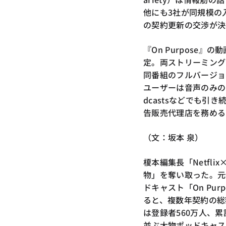
他にも3社が同規模の入
の契約更新の交渉が決
『On Purpose』の
定。両ストリーミング
同番組のフルバージョン
ユーザーは音声のみのバ
dcastsなどでも引
告販売代理店を務める
（文：坂本 泉）
榎本編集長「Netfli
物」を奪い取った。元
ドキャスト「On Pur
ると、複数年契約の総額
は登録者560万人、累計再
並ぶ大物ポッドキャスタ