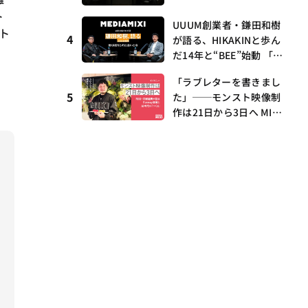
ら、壱百満天原サロメら
時代の経験——MEDIAMIX
ト
も集結
I with interfm #5
UUUM創業者・鎌田和樹
ト
4
が語る、HIKAKINと歩ん
だ14年と“BEE”始動 「O
NICHA」に込めた想い
「ラブレターを書きまし
——MEDIAMIXI with inte
5
た」──モンスト映像制
rfm #3
作は21日から3日へ MIX
I・村瀨龍馬が語るRunw
ay提携とAI時代の“つく
る”