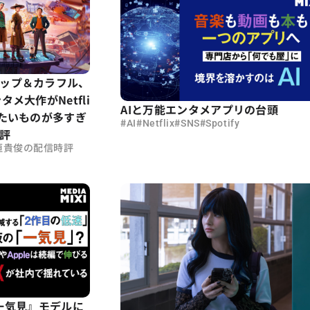
ップ＆カラフル、
メ大作がNetfli
AIと万能エンタメアプリの台頭
観たいものが多すぎ
#
#
#
#
AI
Netflix
SNS
Spotify
評
垣貴俊の配信時評
「『一気見』モデルに