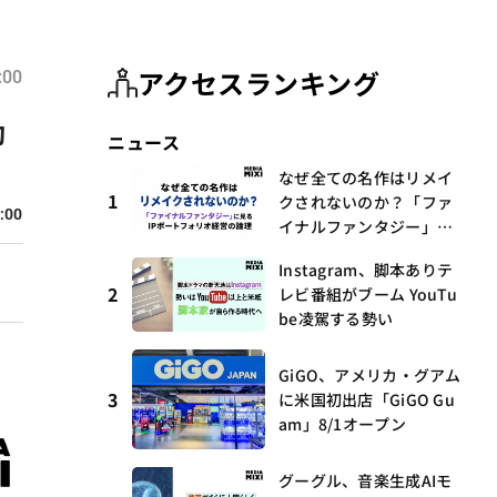
アクセスランキング
:00
動
ニュース
なぜ全ての名作はリメイ
1
クされないのか？「ファ
:00
イナルファンタジー」に
見るIPポートフォリオ経
Instagram、脚本ありテ
営の論理
2
レビ番組がブーム YouTu
be凌駕する勢い
GiGO、アメリカ・グアム
3
に米国初出店「GiGO Gu
am」8/1オープン
グーグル、音楽生成AIモ