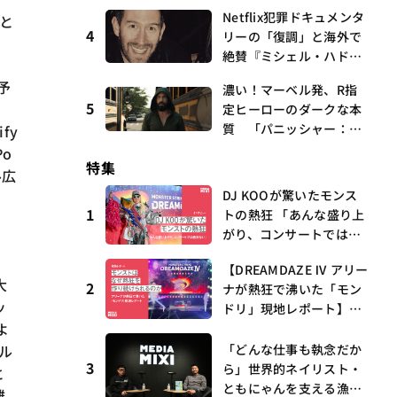
k numberがTop 10に3
Netflix犯罪ドキュメンタ
aと
曲、King Gnu新曲「GO
4
リーの「復調」と海外で
GHOST」が初登場〜集計
絶賛『ミシェル・ハドリ
期間：2026年7/24〜7/30
ーに起きたこと』 連載
を予
濃い！マーベル発、R指
第16回 観たいものが多
5
、
定ヒーローのダークな本
すぎる～稲垣貴俊の配信
質 「パニッシャー：ワ
fy
時評
ン・ラスト・キル」 連
o
特集
載第6回 観たいものが
ル広
多すぎる～稲垣貴俊の配
DJ KOOが驚いたモンス
信時評
1
トの熱狂 「あんな盛り上
がり、コンサートでは絶
対ない」
【DREAMDAZE Ⅳ アリー
大
2
ナが熱狂で沸いた「モン
ッ
ドリ」現地レポート】モ
よ
ンストはなぜ熱狂を作り
続けられるのか？コラボ
ネル
「どんな仕事も執念だか
3
初の“真獣神化”やDJ KO
ら」世界的ネイリスト・
と
O、てつや、兎田ぺこ
ともにゃんを支える漁師
離