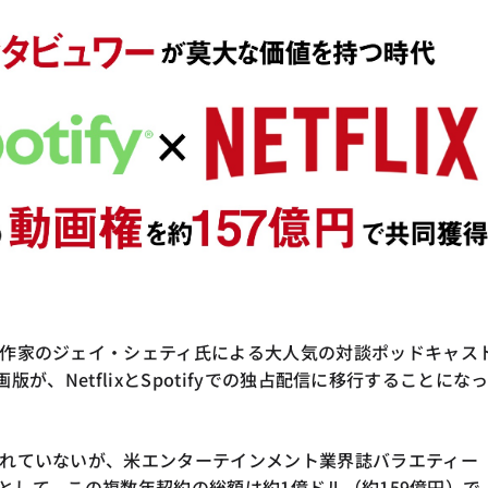
作家のジェイ・シェティ氏による大人気の対談ポッドキャス
動画版が、NetflixとSpotifyでの独占配信に移行することにな
れていないが、米エンターテインメント業界誌バラエティー
の話として、この複数年契約の総額は約1億ドル（約159億円）で