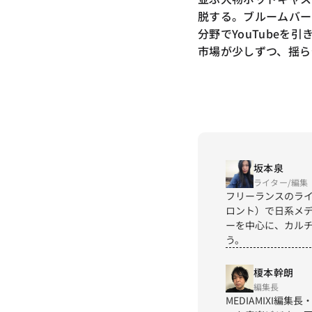
脱する。ブルームバーグ
分野でYouTubeを
市場が少しずつ、揺ら
坂本泉
ライター/編集
フリーランスのライ
ロント）で日系メデ
ーを中心に、カル
う。
榎本幹朗
編集長
MEDIAMIXI編