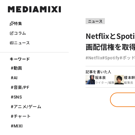
ニュース
特集
Netflixと
コラム
ニュース
画配信権を取得
#
#
#
Netflix
Spotify
ポッ
キーワード
#
動画
記事を書いた人
#
坂本泉
榎本
AI
ライター/編集
編集長
#
音楽/PF
#
SNS
#
アニメ/ゲーム
#
チャート
#
MIXI