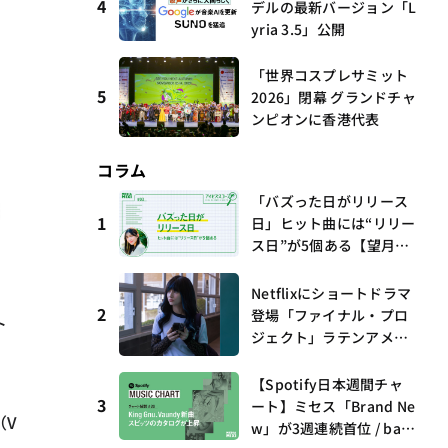
4
デルの最新バージョン「L
yria 3.5」公開
「世界コスプレサミット
5
2026」閉幕 グランドチャ
ンピオンに香港代表
コラム
「バズった日がリリース
1
日」ヒット曲には“リリー
ス日”が5個ある【望月優
夢のアイビズスコープ #0
3】
Netflixにショートドラマ
2
登場「ファイナル・プロ
ト
ジェクト」ラテンアメリ
っ
カからの新しい波 連載
第17回 観たいものが多
【Spotify日本週間チャ
すぎる～稲垣貴俊の配信
3
ート】ミセス「Brand Ne
（V
時評
w」が3週連続首位 / bac
、