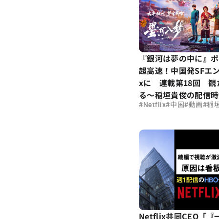
『銀河は夢の中に』ポ
超高速！中国発SFエンタ
xに 連載第18回 
る～稲垣貴俊の配信時
#
#
#
#
Netflix
中国
動画
稲
Netflix共同CEO