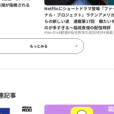
聴減が指摘される
Netflixにショートドラマ登場「ファ
ナル・プロジェクト」ラテンアメリ
らの新しい波 連載第17回 観たい
のが多すぎる～稲垣貴俊の配信時評
#
#
#
#
Netflix
動画
稲垣貴俊の配信時評
連載
もっとみる
連記事