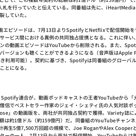
札を行っていたと伝えている。同番組は先に、iHeartMedi
裂していた。
動画エピソードは、7月13日よりSpotifyとNetflixで配信開始
サービス間における異例の共同独占提携となる。これに伴い
の動画エピソードはYouTubeから削除される。また、Spoti
ージョンも聴くことができるようになる（音声版はApple P
き続き利用可能）。契約に基づき、Spotifyは同番組のグローバ
ことになる。
x×Spotify連合が、動画ポッドキャストの王者YouTubeから「
僧侶でベストセラー作家のジェイ・シェティ氏の人気対談ポ
pose」の動画版を、両社が共同独占契約で獲得。Variety誌に
は約1億ドル（約159億円）だ。同番組のYouTubeチャン
生5億7,500万回超の規模で、Joe RoganやAlex Cooper
ーの一人。7月13日から両社で配信開始、YouTubeからは