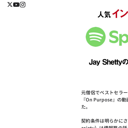
元僧侶でベストセラー
『On Purpose』の
た。
契約条件は明らかにさ
ariety）は情報筋