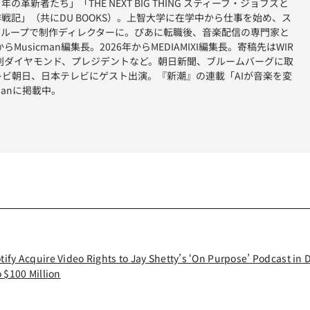
革新者たち」「THE NEXT BIG THING スティーブ・ジョブズと
戦記」（共にDU BOOKS）。上智大学に在学中から仕事を始め、ス
グループで制作ディレクターに。ぴあに転職後、音楽配信の専門家と
らMusicman編集長。2026年からMEDIAMIXI編集長。寄稿先はWIR
刊ダイヤモンド、プレジデントなど。朝日新聞、ブルームバーグに取
レビ朝日、日本テレビにゲスト出演。『新潮』の連載「AIが音楽を変
manに掲載中。
tify Acquire Video Rights to Jay Shetty’s ‘On Purpose’ Podcast in 
o $100 Million