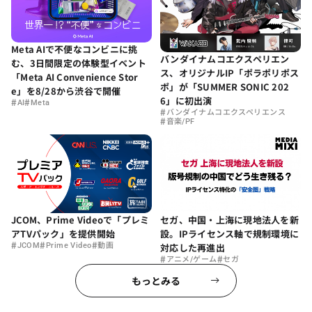
Meta AIで不便なコンビニに挑
バンダイナムコエクスペリエン
む、3日間限定の体験型イベント
ス、オリジナルIP「ポラポリポス
「Meta AI Convenience Stor
ポ」が「SUMMER SONIC 202
e」を8/28から渋谷で開催
6」に初出演
#
#
AI
Meta
#
バンダイナムコエクスペリエンス
#
音楽/PF
セガ、中国・上海に現地法人を新
JCOM、Prime Videoで「プレミ
設。IPライセンス軸で規制環境に
アTVパック」を提供開始
#
#
#
対応した再進出
JCOM
Prime Video
動画
#
#
アニメ/ゲーム
セガ
もっとみる