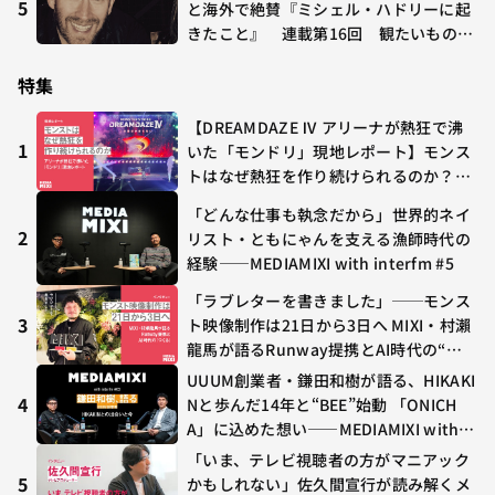
5
と海外で絶賛『ミシェル・ハドリーに起
きたこと』 連載第16回 観たいものが
多すぎる～稲垣貴俊の配信時評
特集
【DREAMDAZE Ⅳ アリーナが熱狂で沸
1
いた「モンドリ」現地レポート】モンス
トはなぜ熱狂を作り続けられるのか？コ
ラボ初の“真獣神化”やDJ KOO、てつ
「どんな仕事も執念だから」世界的ネイ
や、兎田ぺこら、壱百満天原サロメらも
2
リスト・ともにゃんを支える漁師時代の
集結
経験——MEDIAMIXI with interfm #5
「ラブレターを書きました」──モンス
3
ト映像制作は21日から3日へ MIXI・村瀨
龍馬が語るRunway提携とAI時代の“つ
くる”
UUUM創業者・鎌田和樹が語る、HIKAKI
4
Nと歩んだ14年と“BEE”始動 「ONICH
A」に込めた想い——MEDIAMIXI with in
terfm #3
「いま、テレビ視聴者の方がマニアック
5
かもしれない」佐久間宣行が読み解くメ