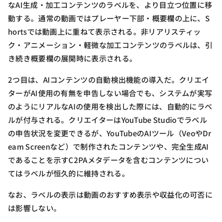
なAI生成・加工コンテンツのラベルを、より目立つ位置に移
動する。通常の動画ではプレーヤー下部・概要欄の上に、S
hortsでは動画上に重ねて表示される。非リアリスティッ
ク・アニメーション・軽微な加工コンテンツのラベルは、引
き続き概要欄の展開時に表示される。
2つ目は、AIコンテンツの自動検出機能の導入だ。クリエイ
ターがAI使用の有無を申告しない場合でも、システムが実写
のようにリアルなAIの使用を検出した際には、自動的にラベ
ルが付与される。クリエイターはYouTube Studioでラベル
の申告状況を変更できるが、YouTubeのAIツール（VeoやDr
eam Screenなど）で制作されたコンテンツや、完全生成AI
であることを示すC2PAメタデータを含むコンテンツについ
てはラベルが恒久的に維持される。
なお、ラベルの表示は動画のおすすめ表示や収益化の可否に
は影響しない。