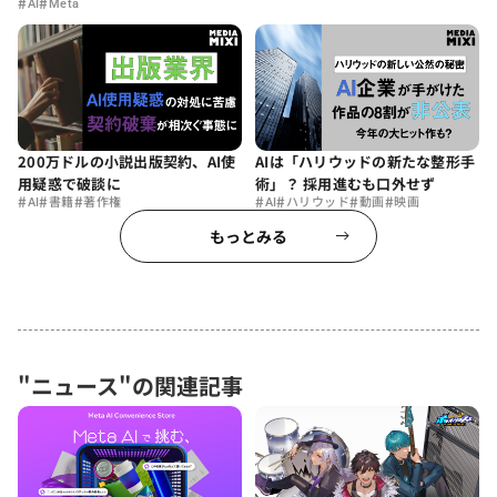
#
#
AI
Meta
200万ドルの小説出版契約、AI使
AIは「ハリウッドの新たな整形手
用疑惑で破談に
術」？ 採用進むも口外せず
#
#
#
#
#
#
#
AI
書籍
著作権
AI
ハリウッド
動画
映画
もっとみる
"ニュース"の関連記事