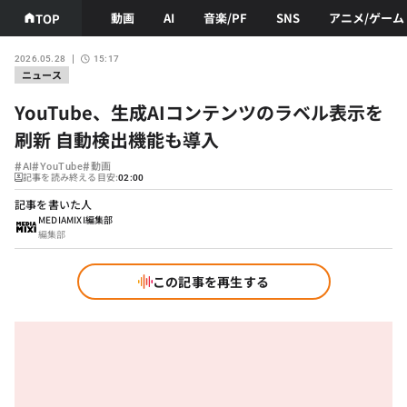
動画
AI
音楽/PF
SNS
アニメ/ゲーム
TOP
2026.05.28
15:17
ニュース
YouTube、生成AIコンテンツのラベル表示を
刷新 自動検出機能も導入
#
#
#
AI
YouTube
動画
記事を読み終える目安:
02:00
記事を書いた人
MEDIAMIXI編集部
編集部
この記事を再生する