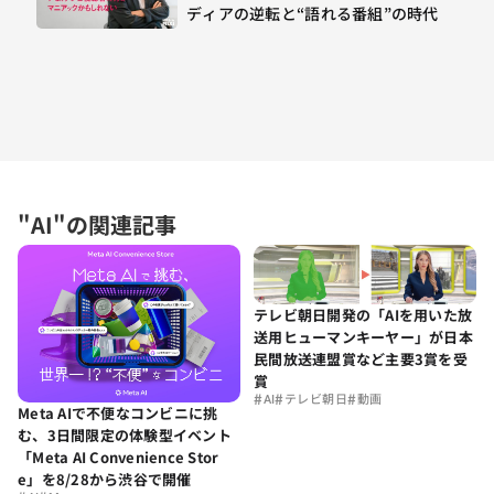
ディアの逆転と“語れる番組”の時代
"AI"の関連記事
テレビ朝日開発の「AIを用いた放
送用ヒューマンキーヤー」が日本
民間放送連盟賞など主要3賞を受
賞
#
#
#
AI
テレビ朝日
動画
Meta AIで不便なコンビニに挑
む、3日間限定の体験型イベント
「Meta AI Convenience Stor
e」を8/28から渋谷で開催