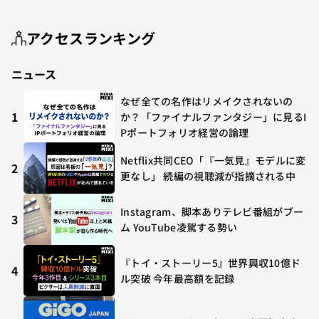
アクセスランキング
ニュース
なぜ全ての名作はリメイクされないの
1
か？「ファイナルファンタジー」に見るI
Pポートフォリオ経営の論理
Netflix共同CEO「『一気見』モデルに変
2
更なし」 続編の視聴減が指摘される中
Instagram、脚本ありテレビ番組がブー
3
ム YouTube凌駕する勢い
『トイ・ストーリー5』世界興収10億ド
4
ル突破 今年最高額を記録