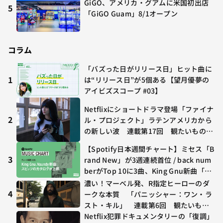
GiGO、アメリカ・グアムに米国初出店
5
「GiGO Guam」8/1オープン
コラム
「バズった日がリリース日」ヒット曲に
1
は“リリース日”が5個ある【望月優夢の
アイビズスコープ #03】
Netflixにショートドラマ登場「ファイナ
2
ル・プロジェクト」ラテンアメリカから
の新しい波 連載第17回 観たいものが
多すぎる～稲垣貴俊の配信時評
【Spotify日本週間チャート】ミセス「B
3
rand New」が3週連続首位 / back num
berがTop 10に3曲、King Gnu新曲「G
O GHOST」が初登場〜集計期間：2026
濃い！マーベル発、R指定ヒーローのダ
年7/24〜7/30
4
ークな本質 「パニッシャー：ワン・ラ
スト・キル」 連載第6回 観たいもの
が多すぎる～稲垣貴俊の配信時評
Netflix犯罪ドキュメンタリーの「復調」