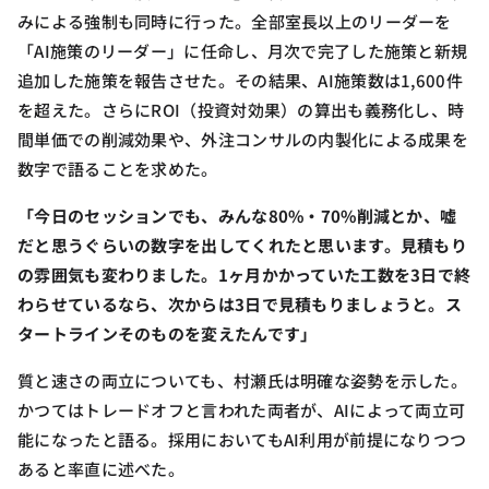
みによる強制も同時に行った。全部室長以上のリーダーを
「AI施策のリーダー」に任命し、月次で完了した施策と新規
追加した施策を報告させた。その結果、AI施策数は1,600件
を超えた。さらにROI（投資対効果）の算出も義務化し、時
間単価での削減効果や、外注コンサルの内製化による成果を
数字で語ることを求めた。
「今日のセッションでも、みんな80%・70%削減とか、嘘
だと思うぐらいの数字を出してくれたと思います。見積もり
の雰囲気も変わりました。1ヶ月かかっていた工数を3日で終
わらせているなら、次からは3日で見積もりましょうと。ス
タートラインそのものを変えたんです」
質と速さの両立についても、村瀬氏は明確な姿勢を示した。
かつてはトレードオフと言われた両者が、AIによって両立可
能になったと語る。採用においてもAI利用が前提になりつつ
あると率直に述べた。