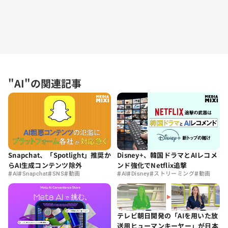
"AI"の関連記事
Snapchat、「Spotlight」推奨か
Disney+、韓国ドラマとAIレコメ
らAI生成コンテンツ除外
ンド強化でNetflix追撃
#
#
#
#
#
#
#
#
AI
Snapchat
SNS
動画
AI
Disney
ストリーミング
動画
テレビ朝日開発の「AIを用いた放
送用ヒューマンキーヤー」が日本