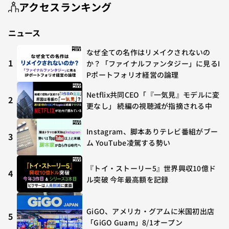
アクセスランキング
ニュース
なぜ全ての名作はリメイクされないの
1
か？「ファイナルファンタジー」に見るI
Pポートフォリオ経営の論理
Netflix共同CEO「『一気見』モデルに変
2
更なし」 続編の視聴減が指摘される中
Instagram、脚本ありテレビ番組がブー
3
ム YouTube凌駕する勢い
『トイ・ストーリー5』世界興収10億ド
4
ル突破 今年最高額を記録
GiGO、アメリカ・グアムに米国初出店
5
「GiGO Guam」8/1オープン