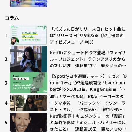
コラム
「バズった日がリリース日」ヒット曲に
1
は“リリース日”が5個ある【望月優夢の
アイビズスコープ #03】
Netflixにショートドラマ登場「ファイナ
2
ル・プロジェクト」ラテンアメリカから
の新しい波 連載第17回 観たいものが
多すぎる～稲垣貴俊の配信時評
【Spotify日本週間チャート】ミセス「B
3
rand New」が3週連続首位 / back num
berがTop 10に3曲、King Gnu新曲「G
O GHOST」が初登場〜集計期間：2026
濃い！マーベル発、R指定ヒーローのダ
年7/24〜7/30
4
ークな本質 「パニッシャー：ワン・ラ
スト・キル」 連載第6回 観たいもの
が多すぎる～稲垣貴俊の配信時評
Netflix犯罪ドキュメンタリーの「復調」
5
と海外で絶賛『ミシェル・ハドリーに起
きたこと』 連載第16回 観たいものが