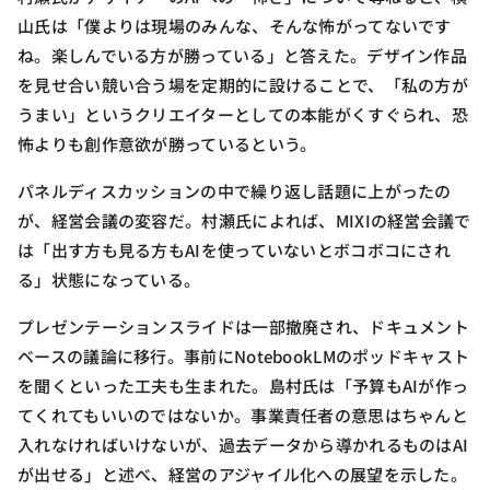
山氏は「僕よりは現場のみんな、そんな怖がってないです
ね。楽しんでいる方が勝っている」と答えた。デザイン作品
を見せ合い競い合う場を定期的に設けることで、「私の方が
うまい」というクリエイターとしての本能がくすぐられ、恐
怖よりも創作意欲が勝っているという。
パネルディスカッションの中で繰り返し話題に上がったの
が、経営会議の変容だ。村瀬氏によれば、MIXIの経営会議で
は「出す方も見る方もAIを使っていないとボコボコにされ
る」状態になっている。
プレゼンテーションスライドは一部撤廃され、ドキュメント
ベースの議論に移行。事前にNotebookLMのポッドキャスト
を聞くといった工夫も生まれた。島村氏は「予算もAIが作っ
てくれてもいいのではないか。事業責任者の意思はちゃんと
入れなければいけないが、過去データから導かれるものはAI
が出せる」と述べ、経営のアジャイル化への展望を示した。