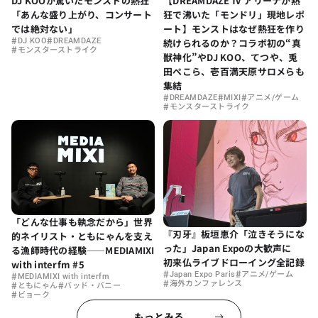
DJ KOOが驚いたモンストの熱狂
【DREAMDAZE Ⅳ アリーナが熱
「あんな盛り上がり、コンサート
狂で沸いた「モンドリ」現地レポ
では絶対ない」
ート】モンストはなぜ熱狂を作り
#
#
DJ KOO
DREAMDAZE
続けられるのか？コラボ初の“真
#
モンスターストライク
獣神化”やDJ KOO、てつや、兎
田ぺこら、壱百満天原サロメらも
集結
#
#
#
DREAMDAZE
MIXI
アニメ/ゲーム
#
モンスターストライク
「どんな仕事も執念だから」世界
『刃牙』板垣恵介「泣きそうにな
的ネイリスト・ともにゃんを支え
った」Japan Expoの大歓声に
る漁師時代の経験——MEDIAMIXI
初来仏ライブドローイング全記録
with interfm #5
#
#
#
Japan Expo Paris
アニメ/ゲーム
MEDIAMIXI with interfm
#
#
#
海外カンファレンス
ともにゃん
バッド・バニー
#
ビョーク
もっとみる