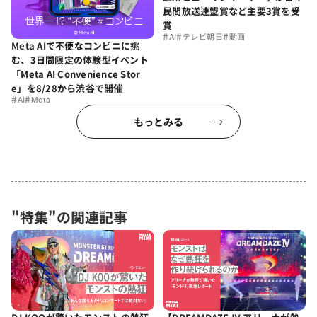
民間放送連盟賞など主要3賞を受
賞
#
#
#
AI
テレビ朝日
動画
Meta AIで不便なコンビニに挑
む、3日間限定の体験型イベント
「Meta AI Convenience Stor
e」を8/28から渋谷で開催
#
#
AI
Meta
もっとみる
"特集"の関連記事