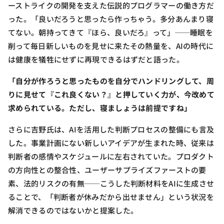
ーストライクの開発を支えた伝説的プログラマーの働き方だ
った。「良いだろうと思ったら作っちゃう。多分あんまり寝
てない。朝持ってきて『ほら、良いだろ』って」──睡眠を
削って毎日新しいものを見せに来たその熱量を、AIの時代に
は健康を犠牲にせずに再現できるはずだと語った。
「自分が作ろうと思ったものを自分でハンドリングして、周
りに見せて『これ良くない？』と押していく力が、今改めて
求められている。ただし、寝ましょうは前提ですね」
さらに吉野氏は、AIを活用した判断プロセスの整備にも言及
した。事業計画にない新しいアイデアが生まれた時、従来は
判断者の感情やスケジュールに左右されていた。プロダクト
の方向性との整合性、ユーザーサプライズファーストの要
素、法的リスクの有無──こうした判断材料をAIに生成させ
ることで、「判断者が休みだから出せません」という状況を
解消できるのではないかと提案した。