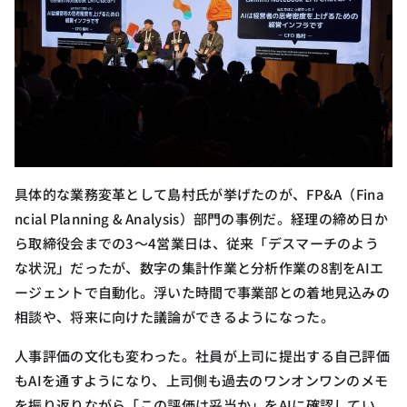
具体的な業務変革として島村氏が挙げたのが、FP&A（Fina
ncial Planning & Analysis）部門の事例だ。経理の締め日か
ら取締役会までの3〜4営業日は、従来「デスマーチのよう
な状況」だったが、数字の集計作業と分析作業の8割をAIエ
ージェントで自動化。浮いた時間で事業部との着地見込みの
相談や、将来に向けた議論ができるようになった。
人事評価の文化も変わった。社員が上司に提出する自己評価
もAIを通すようになり、上司側も過去のワンオンワンのメモ
を振り返りながら「この評価は妥当か」をAIに確認してい