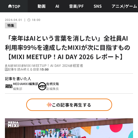
動画
AI
音楽/PF
SNS
アニメ/ゲーム
TOP
2026.04.01
18:00
特集
「来年はAIという言葉を消したい」全社員AI
利用率99%を達成したMIXIが次に目指すもの
【MIXI MEETUP！AI DAY 2026 レポート】
#
#
#
#
AI
MIXI
MIXI MEETUP！AI DAY 2026
経営者
記事を読み終える目安:
15:00
記事を書いた人
MEDIAMIXI編集部
佐柄文哉
編集部
副編集長
この記事を再生する