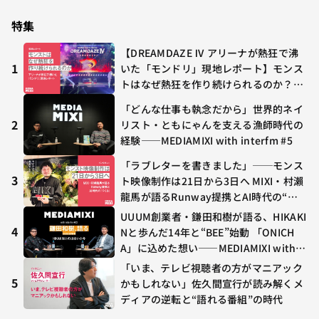
多すぎる～稲垣貴俊の配信時評
特集
【DREAMDAZE Ⅳ アリーナが熱狂で沸
1
いた「モンドリ」現地レポート】モンス
トはなぜ熱狂を作り続けられるのか？コ
ラボ初の“真獣神化”やDJ KOO、てつ
「どんな仕事も執念だから」世界的ネイ
や、兎田ぺこら、壱百満天原サロメらも
2
リスト・ともにゃんを支える漁師時代の
集結
経験——MEDIAMIXI with interfm #5
「ラブレターを書きました」──モンス
3
ト映像制作は21日から3日へ MIXI・村瀨
龍馬が語るRunway提携とAI時代の“つ
くる”
UUUM創業者・鎌田和樹が語る、HIKAKI
4
Nと歩んだ14年と“BEE”始動 「ONICH
A」に込めた想い——MEDIAMIXI with in
terfm #3
「いま、テレビ視聴者の方がマニアック
5
かもしれない」佐久間宣行が読み解くメ
ディアの逆転と“語れる番組”の時代