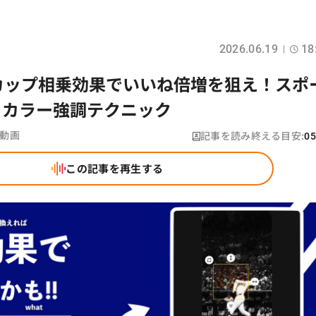
2026.06.19
18
ドカップ相乗効果でいいね倍増を狙え！スポ
るカラー強調テクニック
記事を読み終える目安:
動画
05
この記事を再生する