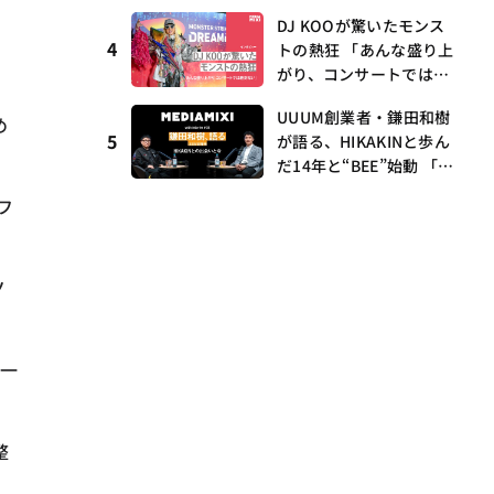
I・村瀨龍馬が語るRunw
DJ KOOが驚いたモンス
ay提携とAI時代の“つく
4
トの熱狂 「あんな盛り上
る”
がり、コンサートでは絶
対ない」
UUUM創業者・鎌田和樹
め
5
が語る、HIKAKINと歩ん
だ14年と“BEE”始動 「O
NICHA」に込めた想い
フ
——MEDIAMIXI with inte
rfm #3
ノ
の一
整