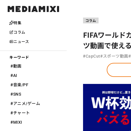
コラム
特集
FIFAワール
コラム
ニュース
ツ動画で使え
#
#
#
CapCut
スポーツ動画
キーワード
#
動画
#
AI
#
音楽/PF
#
SNS
#
アニメ/ゲーム
#
チャート
#
MIXI