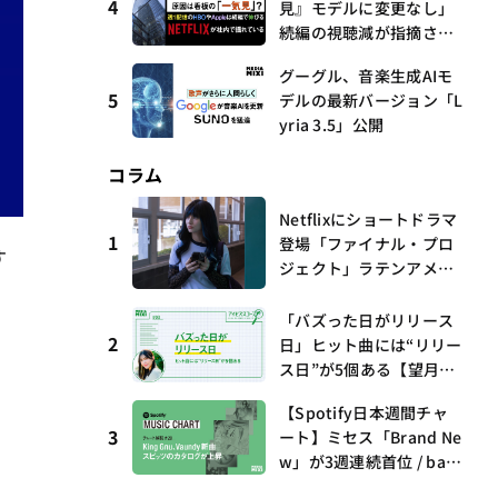
4
見』モデルに変更なし」
続編の視聴減が指摘され
る中
グーグル、音楽生成AIモ
5
デルの最新バージョン「L
yria 3.5」公開
コラム
Netflixにショートドラマ
1
登場「ファイナル・プロ
す
ジェクト」ラテンアメリ
カからの新しい波 連載
第17回 観たいものが多
「バズった日がリリース
すぎる～稲垣貴俊の配信
2
日」ヒット曲には“リリー
時評
ス日”が5個ある【望月優
夢のアイビズスコープ #0
【Spotify日本週間チャ
3】
3
ート】ミセス「Brand Ne
w」が3週連続首位 / bac
k numberがTop 10に3