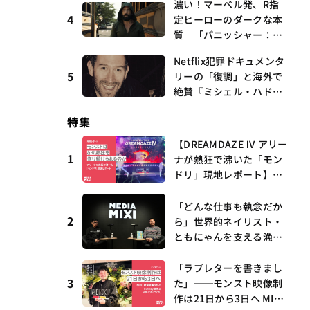
濃い！マーベル発、R指
曲、King Gnu新曲「GO
4
定ヒーローのダークな本
GHOST」が初登場〜集計
質 「パニッシャー：ワ
期間：2026年7/24〜7/30
ン・ラスト・キル」 連
Netflix犯罪ドキュメンタ
載第6回 観たいものが
5
リーの「復調」と海外で
多すぎる～稲垣貴俊の配
絶賛『ミシェル・ハドリ
信時評
ーに起きたこと』 連載
特集
第16回 観たいものが多
すぎる～稲垣貴俊の配信
【DREAMDAZE Ⅳ アリー
時評
1
ナが熱狂で沸いた「モン
ドリ」現地レポート】モ
ンストはなぜ熱狂を作り
続けられるのか？コラボ
「どんな仕事も執念だか
2
初の“真獣神化”やDJ KO
ら」世界的ネイリスト・
O、てつや、兎田ぺこ
ともにゃんを支える漁師
ら、壱百満天原サロメら
時代の経験——MEDIAMIX
も集結
I with interfm #5
「ラブレターを書きまし
3
た」──モンスト映像制
作は21日から3日へ MIX