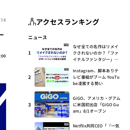
アクセスランキング
:14
ー
ニュース
なぜ全ての名作はリメイ
1
クされないのか？「ファ
:00
イナルファンタジー」に
見るIPポートフォリオ経
Instagram、脚本ありテ
営の論理
2
レビ番組がブーム YouTu
be凌駕する勢い
GiGO、アメリカ・グアム
3
に米国初出店「GiGO Gu
am」8/1オープン
Netflix共同CEO「『一気