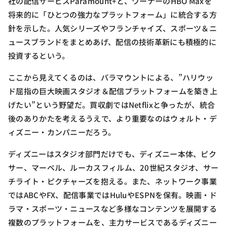
社の配信サービスParamount+と、ワーナーのHBO Maxを
将来的に「ひとつの強力なプラットフォーム」に統合する方
針を示した。人気シリーズやフランチャイズ、スポーツ＆ニ
ュースブランドをまとめあげ、配信の技術革新にも積極的に
投資するという。
ここから見えてくるのは、パラマウントによる、”ハリウッ
ド屈指の巨大映画スタジオ＆配信プラットフォームを築き上
げたい”という野望だ。買収劇ではNetflixと争ったが、統合
後のありかたを考えるうえで、より重要なのはウォルト・デ
ィズニー・カンパニーだろう。
ディズニーはスタジオ部門だけでも、ディズニー本体、ピク
サー、マーベル、ルーカスフィルム、20世紀スタジオ、サー
チライト・ピクチャーズを抱える。また、ネットワーク事業
ではABCやFX、配信事業ではHuluやESPNを保有。映画・ド
ラマ・スポーツ・ニュースなど多様なコンテンツを展開する
複数のプラットフォームを、主力サービスであるディズニー