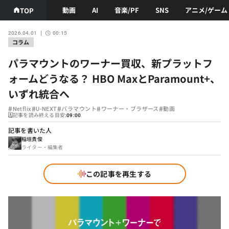
動画
AI
音楽/PF
SNS
アニメ/ゲーム
TOP
2026.04.01
00:15
コラム
パラマウントのワーナー買収、新プラットフ
ォームどうなる？ HBO MaxとParamount+、
いずれ統合へ
#
#
#
#
#
Netflix
U-NEXT
パラマウント
ワーナー・ブラザース
動画
記事を読み終える目安:
09:00
記事を書いた人
稲垣貴俊
ライター・編集者
この記事を再生する