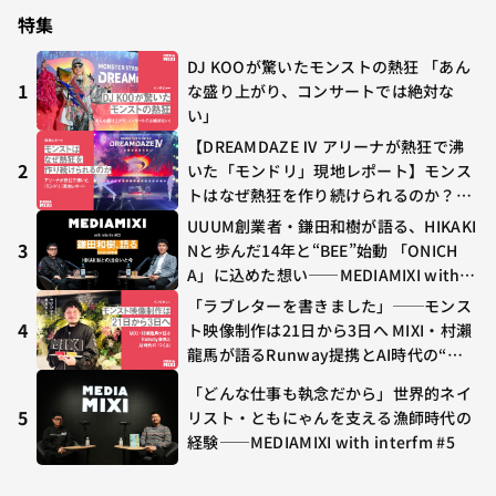
特集
DJ KOOが驚いたモンストの熱狂 「あん
1
な盛り上がり、コンサートでは絶対な
い」
【DREAMDAZE Ⅳ アリーナが熱狂で沸
2
いた「モンドリ」現地レポート】モンス
トはなぜ熱狂を作り続けられるのか？コ
ラボ初の“真獣神化”やDJ KOO、てつ
UUUM創業者・鎌田和樹が語る、HIKAKI
や、兎田ぺこら、壱百満天原サロメらも
3
Nと歩んだ14年と“BEE”始動 「ONICH
集結
A」に込めた想い——MEDIAMIXI with in
terfm #3
「ラブレターを書きました」──モンス
4
ト映像制作は21日から3日へ MIXI・村瀨
龍馬が語るRunway提携とAI時代の“つ
くる”
「どんな仕事も執念だから」世界的ネイ
5
リスト・ともにゃんを支える漁師時代の
経験——MEDIAMIXI with interfm #5