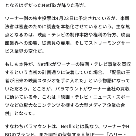
となるはずだったNetflixが降りた形だ。
ワーナー側の株主投票は4月23日に予定されているが、米司
法省は審査のために調査を本格化させているという。主な焦
点となるのは、映画・テレビの制作本数や権利の行方、映画
館業界への影響、従業員の雇用、そしてストリーミングサー
ビス業界の変化だ。
もしも本件が、Netflixがワーナーの映画・テレビ事業を買収
するという当初の計画通りに決着していた場合、「配信の王
者が旧来の映画スタジオを手に入れた」という物語になって
いただろう。ところが、パラマウントがワーナー全社の買収
に動いている今、これは「映画・テレビ・ニュース・スポー
ツなどの膨大なコンテンツを擁する大型メディア企業の合
併」となった。
すなわちパラマウントは、Netflixとは異なり、ワーナーやH
BOのブランド、また同社の保有する人気IP――『ハリー・