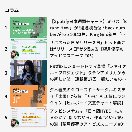
コラム
【Spotify日本週間チャート】ミセス「B
1
rand New」が3週連続首位 / back num
berがTop 10に3曲、King Gnu新曲「G
O GHOST」が初登場〜集計期間：2026
「バズった日がリリース日」ヒット曲に
年7/24〜7/30
2
は“リリース日”が5個ある【望月優夢の
アイビズスコープ #03】
Netflixにショートドラマ登場「ファイナ
3
ル・プロジェクト」ラテンアメリカから
の新しい波 連載第17回 観たいものが
多すぎる～稲垣貴俊の配信時評
夕木春央のクローズド・サークルミステ
4
リ『楽園』が2位 『方舟』も10位にラン
クイン【ビルボード文芸チャート解説】
アソビシステムは「日本版HYBE」にな
5
るのか？“借りながら、作る”という第3
の道【望月優夢のアイビズスコープ #0
2】