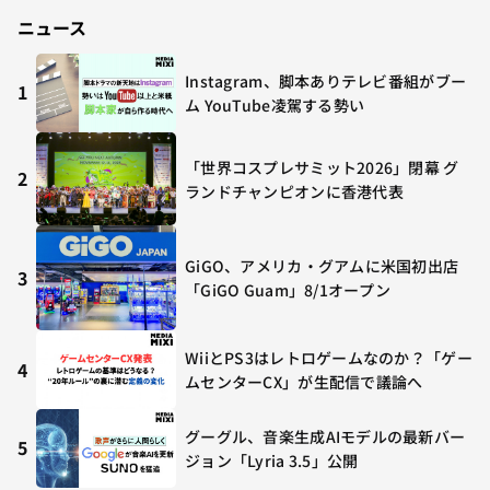
ニュース
Instagram、脚本ありテレビ番組がブー
1
ム YouTube凌駕する勢い
「世界コスプレサミット2026」閉幕 グ
2
ランドチャンピオンに香港代表
GiGO、アメリカ・グアムに米国初出店
3
「GiGO Guam」8/1オープン
WiiとPS3はレトロゲームなのか？「ゲー
4
ムセンターCX」が生配信で議論へ
グーグル、音楽生成AIモデルの最新バー
5
ジョン「Lyria 3.5」公開