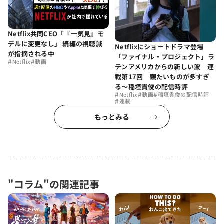
Netflix共同CEO「『一気見』モ
デルに変更なし」 続編の視聴減
Netflixにショートドラマ登場
が指摘される中
「ファイナル・プロジェクト」ラ
#
#
Netflix
動画
テンアメリカからの新しい波 連
載第17回 観たいものが多すぎ
る～稲垣貴俊の配信時評
#
#
#
Netflix
動画
稲垣貴俊の配信時評
#
連載
もっとみる
"コラム"の関連記事