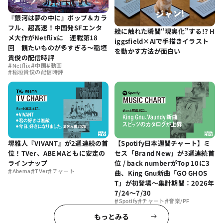
『銀河は夢の中に』ポップ＆カラ
フル、超高速！中国発SFエンタ
絵に触れた瞬間“現実化”する!? H
メ大作がNetflixに 連載第18
iggsfield×AIで手描きイラスト
回 観たいものが多すぎる～稲垣
を動かす方法が面白い
貴俊の配信時評
#
#
#
Netflix
中国
動画
#
稲垣貴俊の配信時評
堺雅人『VIVANT』が2週連続の首
【Spotify日本週間チャート】ミ
位！TVer、ABEMAともに安定の
セス「Brand New」が3週連続首
ラインナップ
位 / back numberがTop 10に3
#
#
#
Abema
TVer
チャート
曲、King Gnu新曲「GO GHOS
T」が初登場〜集計期間：2026年
7/24〜7/30
#
#
#
Spotify
チャート
音楽/PF
もっとみる