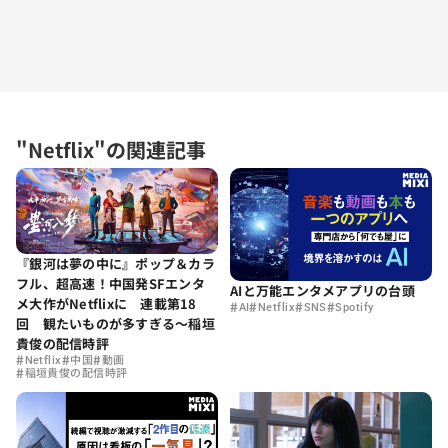
"Netflix"の関連記事
『銀河は夢の中に』ポップ＆カラ
フル、超高速！中国発SFエンタ
AIと万能エンタメアプリの台頭
メ大作がNetflixに 連載第18
#
#
#
#
AI
Netflix
SNS
Spotify
回 観たいものが多すぎる～稲垣
貴俊の配信時評
#
#
#
Netflix
中国
動画
#
稲垣貴俊の配信時評