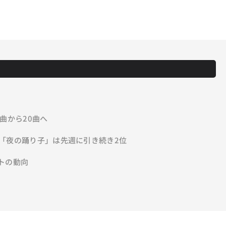
曲から20曲へ
「夜の踊り子」は先週に引き続き2位
トの動向