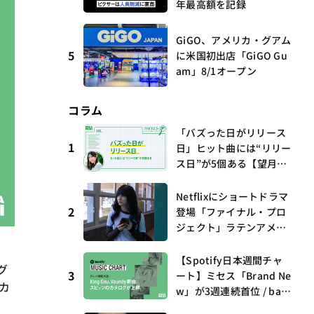
年最高額を記録
GiGO、アメリカ・グアム
5
に米国初出店「GiGO Gu
am」8/1オープン
コラム
「バズった日がリリース
1
日」ヒット曲には“リリー
ス日”が5個ある【望月優
夢のアイビズスコープ #0
3】
Netflixにショートドラマ
2
登場「ファイナル・プロ
ジェクト」ラテンアメリ
カからの新しい波 連載
、
第17回 観たいものが多
【Spotify日本週間チャ
グ
すぎる～稲垣貴俊の配信
3
ート】ミセス「Brand Ne
カ
時評
w」が3週連続首位 / bac
k numberがTop 10に3