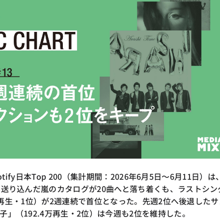
otify日本Top 200（集計期間：2026年6月5日〜6月11日）は
を送り込んだ嵐のカタログが20曲へと落ち着くも、ラストシン
.6万再生・1位）が2週連続で首位となった。先週2位へ後退したサ
」（192.4万再生・2位）は今週も2位を維持した。