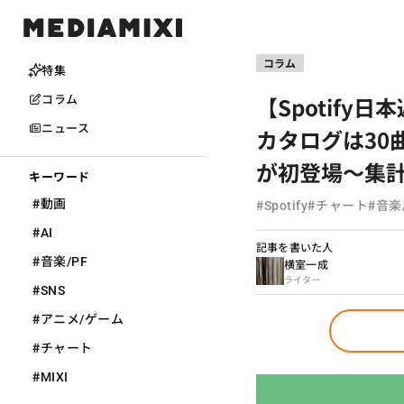
コラム
特集
【Spotify
コラム
ニュース
カタログは30曲か
が初登場〜集計期
キーワード
#
#
#
#
動画
Spotify
チャート
音楽
#
AI
記事を書いた人
#
音楽/PF
横室一成
ライター
#
SNS
#
アニメ/ゲーム
#
チャート
#
MIXI