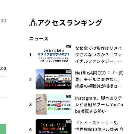
アクセスランキング
:00
、
ニュース
」
なぜ全ての名作はリメイ
1
クされないのか？「ファ
イナルファンタジー」に
見るIPポートフォリオ経
:00
Netflix共同CEO「『一気
営の論理
2
見』モデルに変更なし」
続編の視聴減が指摘され
る中
Instagram、脚本ありテ
3
レビ番組がブーム YouTu
be凌駕する勢い
『トイ・ストーリー5』
4
世界興収10億ドル突破 今