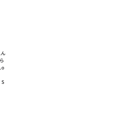
込ん
ら
o
・S
、