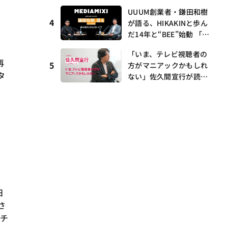
I・村瀨龍馬が語るRunw
UUUM創業者・鎌田和樹
ay提携とAI時代の“つく
4
が語る、HIKAKINと歩ん
る”
だ14年と“BEE”始動 「O
NICHA」に込めた想い
「いま、テレビ視聴者の
——MEDIAMIXI with inte
再
5
方がマニアックかもしれ
rfm #3
タ
ない」佐久間宣行が読み
解くメディアの逆転と“語
れる番組”の時代
日
さ
間チ