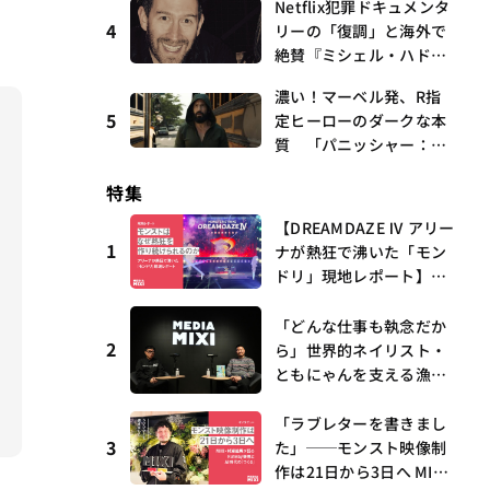
Netflix犯罪ドキュメンタ
曲、King Gnu新曲「GO
4
リーの「復調」と海外で
GHOST」が初登場〜集計
絶賛『ミシェル・ハドリ
期間：2026年7/24〜7/30
ーに起きたこと』 連載
濃い！マーベル発、R指
第16回 観たいものが多
5
定ヒーローのダークな本
すぎる～稲垣貴俊の配信
質 「パニッシャー：ワ
時評
ン・ラスト・キル」 連
特集
載第6回 観たいものが
多すぎる～稲垣貴俊の配
【DREAMDAZE Ⅳ アリー
信時評
1
ナが熱狂で沸いた「モン
ドリ」現地レポート】モ
ンストはなぜ熱狂を作り
続けられるのか？コラボ
「どんな仕事も執念だか
2
初の“真獣神化”やDJ KO
ら」世界的ネイリスト・
O、てつや、兎田ぺこ
ともにゃんを支える漁師
ら、壱百満天原サロメら
時代の経験——MEDIAMIX
も集結
I with interfm #5
「ラブレターを書きまし
3
た」──モンスト映像制
作は21日から3日へ MIX