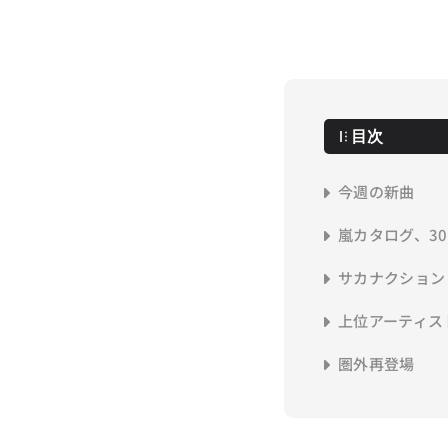
目次
今週の新曲
嵐カタログ、30
サカナクション
上位アーティス
圏外再登場