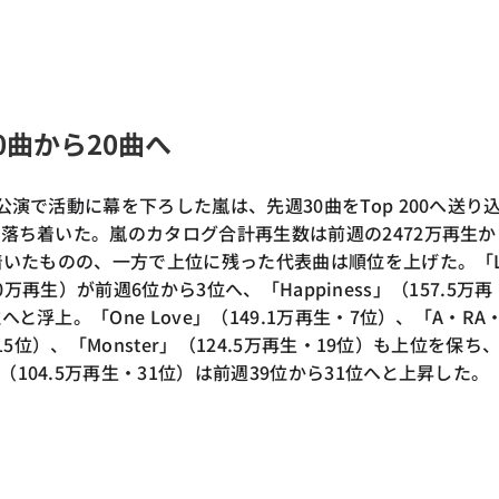
0曲から20曲へ
公演で活動に幕を下ろした嵐は、先週30曲をTop 200へ送り
と落ち着いた。嵐のカタログ合計再生数は前週の2472万再生か
ち着いたものの、一方で上位に残った代表曲は順位を上げた。「L
60.0万再生）が前週6位から3位へ、「Happiness」（157.5万再
と浮上。「One Love」（149.1万再生・7位）、「A・RA
・15位）、「Monster」（124.5万再生・19位）も上位を保ち
104.5万再生・31位）は前週39位から31位へと上昇した。