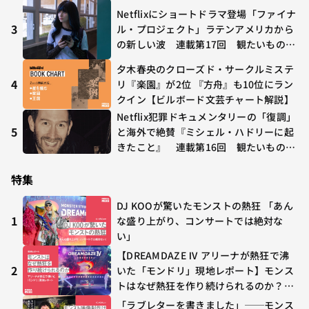
Netflixにショートドラマ登場「ファイナ
3
ル・プロジェクト」ラテンアメリカから
の新しい波 連載第17回 観たいものが
多すぎる～稲垣貴俊の配信時評
夕木春央のクローズド・サークルミステ
4
リ『楽園』が2位 『方舟』も10位にラン
クイン【ビルボード文芸チャート解説】
Netflix犯罪ドキュメンタリーの「復調」
5
と海外で絶賛『ミシェル・ハドリーに起
きたこと』 連載第16回 観たいものが
多すぎる～稲垣貴俊の配信時評
特集
DJ KOOが驚いたモンストの熱狂 「あん
1
な盛り上がり、コンサートでは絶対な
い」
【DREAMDAZE Ⅳ アリーナが熱狂で沸
2
いた「モンドリ」現地レポート】モンス
トはなぜ熱狂を作り続けられるのか？コ
ラボ初の“真獣神化”やDJ KOO、てつ
「ラブレターを書きました」──モンス