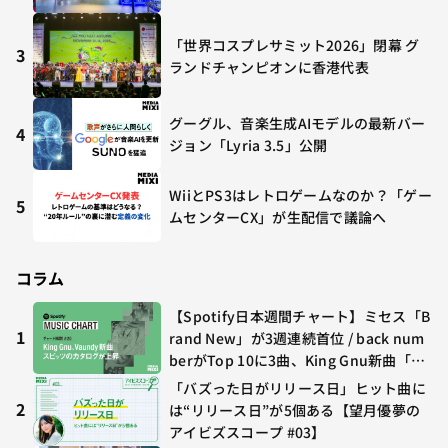
「世界コスプレサミット2026」閉幕 グ
3
ランドチャンピオンに香港代表
グーグル、音楽生成AIモデルの最新バー
4
ジョン「Lyria 3.5」公開
WiiとPS3はレトロゲームなのか？「ゲー
5
ムセンターCX」が生配信で議論へ
コラム
【Spotify日本週間チャート】ミセス「B
1
rand New」が3週連続首位 / back num
berがTop 10に3曲、King Gnu新曲「G
O GHOST」が初登場〜集計期間：2026
「バズった日がリリース日」ヒット曲に
年7/24〜7/30
2
は“リリース日”が5個ある【望月優夢の
アイビズスコープ #03】