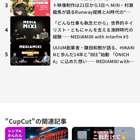
や、兎田ぺこら、壱百満天原サロメらも
3
ト映像制作は21日から3日へ MIXI・村瀨
集結
龍馬が語るRunway提携とAI時代の“つ
くる”
「どんな仕事も執念だから」世界的ネイ
4
リスト・ともにゃんを支える漁師時代の
経験——MEDIAMIXI with interfm #5
UUUM創業者・鎌田和樹が語る、HIKAKI
5
Nと歩んだ14年と“BEE”始動 「ONICH
A」に込めた想い——MEDIAMIXI with in
terfm #3
"CupCut"の関連記事