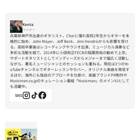
Kenta
ライター
兵庫県神戸市出身のギタリスト。Charに憧れ高校2年生からギターを本
格的に始め、John Mayer、Jeff Beck、Jimi Hendrixからも影響を受け
る。高校卒業後はレコーディングやラジオ出演、ミュージカル演奏など
多彩な活動を経て、2014年に小田和正FECBの稲葉政裕の勧めで上京。
サポートギタリストとしてインディーズからメジャーまで幅広く活動し
ながら、著名ミュージシャンとのセッションも重ねる。現在は3つのYo
uTubeチャンネルでギターレッスンやカバー、オリジナル楽曲を発信す
るほか、海外にも独自のアプローチを仕掛け、楽器ブランドPR制作や
Musicman.co.jpのキュレーション番組「Nusicman」のメインVJとして
も活躍中。
SNS