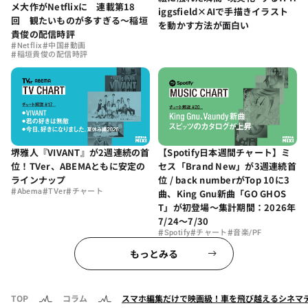
メ大作がNetflixに 連載第18
iggsfield×AIで手描きイラスト
回 観たいものが多すぎる～稲垣
を動かす方法が面白い
貴俊の配信時評
#
#
#
Netflix
中国
動画
#
稲垣貴俊の配信時評
堺雅人『VIVANT』が2週連続の首
【Spotify日本週間チャート】ミ
位！TVer、ABEMAともに安定の
セス「Brand New」が3週連続首
ラインナップ
位 / back numberがTop 10に3
#
#
#
Abema
TVer
チャート
曲、King Gnu新曲「GO GHOS
T」が初登場〜集計期間：2026年
7/24〜7/30
#
#
#
Spotify
チャート
音楽/PF
もっとみる
TOP
コラム
スマホ編集だけで映画級！車を飛び越えるシネマ