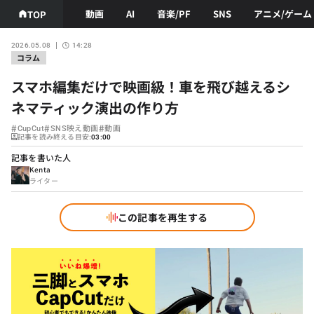
動画
AI
音楽/PF
SNS
アニメ/ゲーム
TOP
2026.05.08
14:28
コラム
スマホ編集だけで映画級！車を飛び越えるシ
ネマティック演出の作り方
#
#
#
CupCut
SNS映え動画
動画
記事を読み終える目安:
03:00
記事を書いた人
Kenta
ライター
この記事を再生する