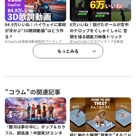
84.9万いいね！ハイウェイに歌詞
6万いいね！投げたボールが空中
が浮かぶ“3D歌詞動画”はどう作
のテロップをぐしゃぐしゃに 空
る？
間を操る超能力映像トリック
#
#
#
#
#
#
CupCut
動画
動画制作アイディア
CupCut
バズのアイディア
動画
もっとみる
"コラム"の関連記事
『銀河は夢の中に』ポップ＆カラ
フル、超高速！中国発SFエンタ
絵に触れた瞬間“現実化”する!? H