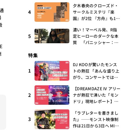
第17回 観たいものが多
夕木春央のクローズド・
通
すぎる～稲垣貴俊の配信
4
サークルミステリ『楽
場
時評
園』が2位 『方舟』も10
級
位にランクイン【ビルボ
濃い！マーベル発、R指
ード文芸チャート解説】
5
定ヒーローのダークな本
質 「パニッシャー：ワ
E
ン・ラスト・キル」 連
施
特集
載第6回 観たいものが
多すぎる～稲垣貴俊の配
DJ KOOが驚いたモンス
信時評
1
トの熱狂 「あんな盛り上
がり、コンサートでは絶
対ない」
【DREAMDAZE Ⅳ アリー
2
ナが熱狂で沸いた「モン
ドリ」現地レポート】モ
ンストはなぜ熱狂を作り
「ラブレターを書きまし
続けられるのか？コラボ
3
た」──モンスト映像制
初の“真獣神化”やDJ KO
作は21日から3日へ MIX
O、てつや、兎田ぺこ