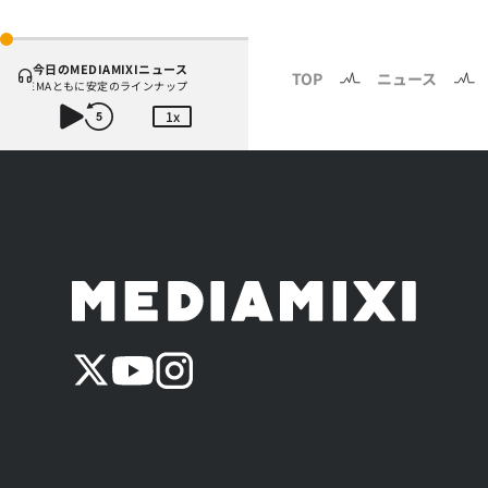
今日のMEDIAMIXIニュース
TOP
ニュース
ABEMAともに安定のラインナップ
堺雅人『VIVANT』が2週
1x