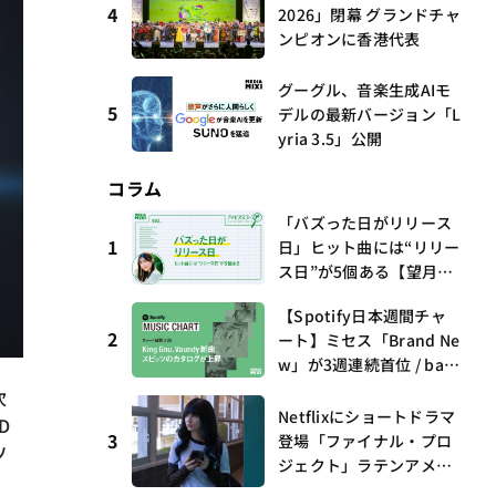
4
2026」閉幕 グランドチャ
ンピオンに香港代表
グーグル、音楽生成AIモ
5
デルの最新バージョン「L
yria 3.5」公開
コラム
「バズった日がリリース
1
日」ヒット曲には“リリー
ス日”が5個ある【望月優
夢のアイビズスコープ #0
【Spotify日本週間チャ
3】
2
ート】ミセス「Brand Ne
w」が3週連続首位 / bac
k numberがTop 10に3
次
曲、King Gnu新曲「GO
Netflixにショートドラマ
D
GHOST」が初登場〜集計
3
登場「ファイナル・プロ
ソ
期間：2026年7/24〜7/30
ジェクト」ラテンアメリ
カからの新しい波 連載