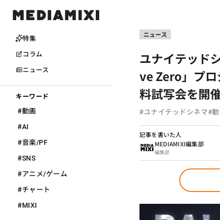
ニュース
特集
ユナイテッドシネ
コラム
ニュース
ve Zero」プ
料試写会を開
キーワード
#
#
#
動画
ユナイテッドシネマ
動
#
AI
記事を書いた人
#
音楽/PF
MEDIAMIXI編集部
編集部
#
SNS
#
アニメ/ゲーム
#
チャート
#
MIXI