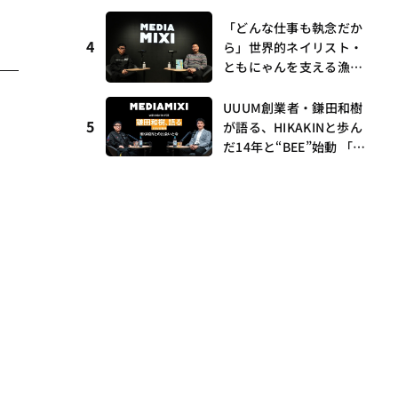
I・村瀨龍馬が語るRunw
ら、壱百満天原サロメら
ay提携とAI時代の“つく
「どんな仕事も執念だか
も集結
4
る”
ら」世界的ネイリスト・
ともにゃんを支える漁師
時代の経験——MEDIAMIX
I with interfm #5
UUUM創業者・鎌田和樹
5
が語る、HIKAKINと歩ん
だ14年と“BEE”始動 「O
NICHA」に込めた想い
——MEDIAMIXI with inte
rfm #3