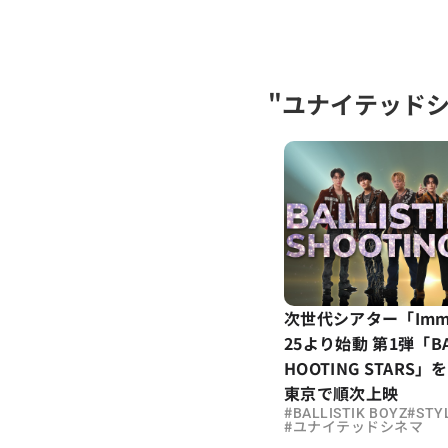
"ユナイテッド
次世代シアター「Immers
25より始動 第1弾「BALL
HOOTING STAR
東京で順次上映
#
#
BALLISTIK BOYZ
STY
#
ユナイテッドシネマ