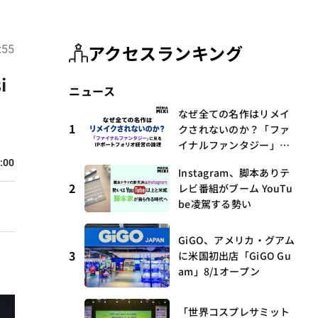
アクセスランキング
:55
i
ニュース
無
なぜ全ての名作はリメイ
1
クされないのか？「ファ
イナルファンタジー」に
見るIPポートフォリオ経
:00
Instagram、脚本ありテ
営の論理
2
レビ番組がブーム YouTu
be凌駕する勢い
GiGO、アメリカ・グアム
3
に米国初出店「GiGO Gu
am」8/1オープン
「世界コスプレサミット