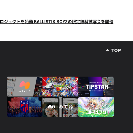
プロジェクトを始動 BALLISTIK BOYZの限定無料試写会を開催
『VIVANT』が2週連続の首位！TVer、ABEMAともに安定のラインナップ