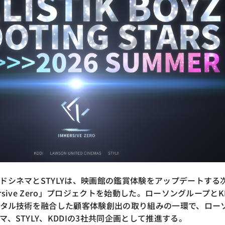
ドシネマとSTYLYは、映画館の鑑賞体験をアップデートする
rsive Zero」プロジェクトを始動した。ローソングループとK
ジタル技術を融合した顧客体験創出の取り組みの一環で、ロー
、STYLY、KDDIの3社共同企画として推進する。