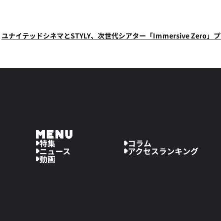
ユナイテッドシネマとSTYLY、次世代シアター「Immersive Zero」
連続の首位！TVer、ABEMAともに安定のラインナップ
堺雅人
特集
コラム
ニュース
アクセスランキング
動画