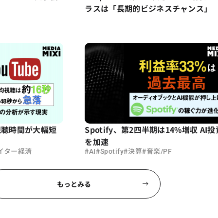
ラスは「長期的ビジネスチャンス」
ト視聴時間が大幅短
Spotify、第2四半期は14%増収 AI投
を加速
#
#
#
#
イター経済
AI
Spotify
決算
音楽/PF
もっとみる