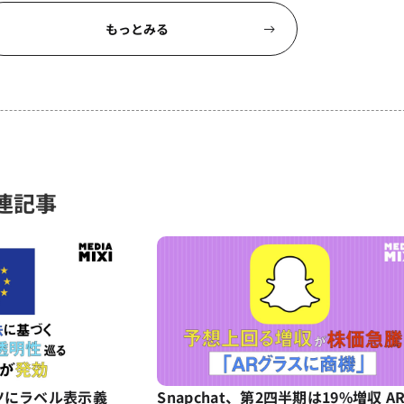
もっとみる
連記事
ツにラベル表示義
Snapchat、第2四半期は19%増収 A