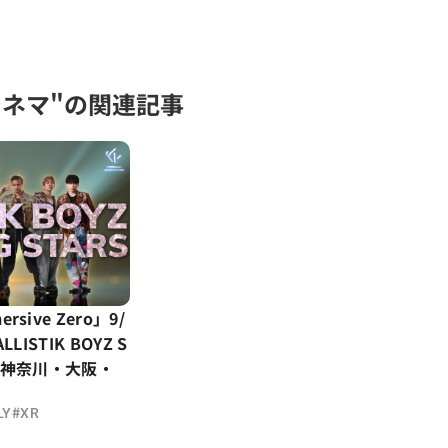
シネマ"の関連記事
ive Zero」9/
ISTIK BOYZ S
S」を神奈川・大阪・
#
LY
XR