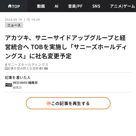
動画
AI
音楽/PF
SNS
アニメ/ゲーム
TOP
2026.05.14
14:24
ニュース
アカツキ、サニーサイドアップグループと経
営統合へ TOBを実施し「サニーズホールディ
ングス」に社名変更予定
#
サニーズホールディングス
記事を読み終える目安:
01:00
記事を書いた人
MEDIAMIXI編集部
編集部
この記事を再生する