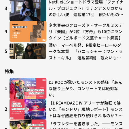
Netflixにショートドラマ登場「ファイナ
年7/24〜7/30
3
ル・プロジェクト」ラテンアメリカから
の新しい波 連載第17回 観たいものが
多すぎる～稲垣貴俊の配信時評
夕木春央のクローズド・サークルミステ
4
リ『楽園』が2位 『方舟』も10位にラン
クイン【ビルボード文芸チャート解説】
濃い！マーベル発、R指定ヒーローのダ
5
ークな本質 「パニッシャー：ワン・ラ
スト・キル」 連載第6回 観たいもの
が多すぎる～稲垣貴俊の配信時評
特集
DJ KOOが驚いたモンストの熱狂 「あん
1
な盛り上がり、コンサートでは絶対な
い」
【DREAMDAZE Ⅳ アリーナが熱狂で沸
2
いた「モンドリ」現地レポート】モンス
トはなぜ熱狂を作り続けられるのか？コ
ラボ初の“真獣神化”やDJ KOO、てつ
「ラブレターを書きました」──モンス
や、兎田ぺこら、壱百満天原サロメらも