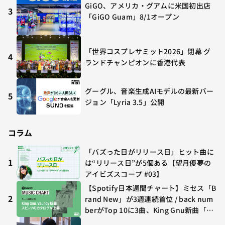
GiGO、アメリカ・グアムに米国初出店
3
「GiGO Guam」8/1オープン
「世界コスプレサミット2026」閉幕 グ
4
ランドチャンピオンに香港代表
グーグル、音楽生成AIモデルの最新バー
5
ジョン「Lyria 3.5」公開
コラム
「バズった日がリリース日」ヒット曲に
1
は“リリース日”が5個ある【望月優夢の
アイビズスコープ #03】
【Spotify日本週間チャート】ミセス「B
2
rand New」が3週連続首位 / back num
berがTop 10に3曲、King Gnu新曲「G
O GHOST」が初登場〜集計期間：2026