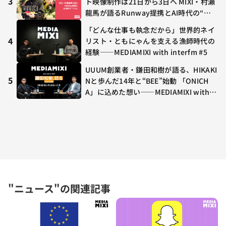
3
ト映像制作は21日から3日へ MIXI・村瀨
集結
龍馬が語るRunway提携とAI時代の“つ
くる”
「どんな仕事も執念だから」世界的ネイ
4
リスト・ともにゃんを支える漁師時代の
経験——MEDIAMIXI with interfm #5
UUUM創業者・鎌田和樹が語る、HIKAKI
5
Nと歩んだ14年と“BEE”始動 「ONICH
A」に込めた想い——MEDIAMIXI with in
terfm #3
"ニュース"の関連記事