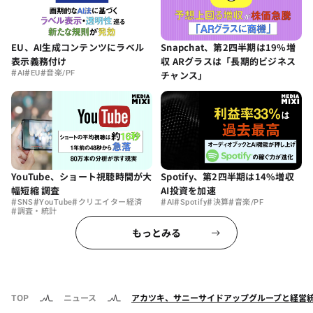
EU、AI生成コンテンツにラベル
Snapchat、第2四半期は19%増
表示義務付け
収 ARグラスは「長期的ビジネス
#
#
#
AI
EU
音楽/PF
チャンス」
YouTube、ショート視聴時間が大
Spotify、第2四半期は14%増収
幅短縮 調査
AI投資を加速
#
#
#
#
#
#
#
SNS
YouTube
クリエイター経済
AI
Spotify
決算
音楽/PF
#
調査・統計
もっとみる
TOP
ニュース
アカツキ、サニーサイドアップグループと経営統