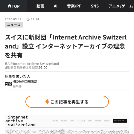
動画
AI
音楽/PF
SNS
アニメ/ゲーム
TOP
2026.05.12
11:14
ニュース
スイスに新財団「Internet Archive Switzerl
and」設立 インターネットアーカイブの理念
を共有
#
#
AI
Internet Archive Switzerland
記事を読み終える目安:
02:00
記事を書いた人
MEDIAMIXI編集部
編集部
この記事を再生する