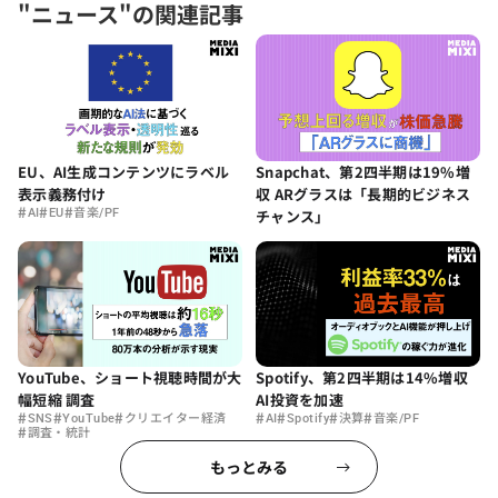
"ニュース"の関連記事
EU、AI生成コンテンツにラベル
Snapchat、第2四半期は19%増
表示義務付け
収 ARグラスは「長期的ビジネス
#
#
#
AI
EU
音楽/PF
チャンス」
YouTube、ショート視聴時間が大
Spotify、第2四半期は14%増収
幅短縮 調査
AI投資を加速
#
#
#
#
#
#
#
SNS
YouTube
クリエイター経済
AI
Spotify
決算
音楽/PF
#
調査・統計
もっとみる