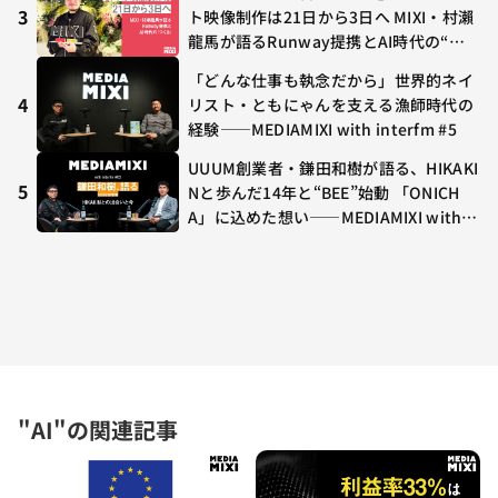
や、兎田ぺこら、壱百満天原サロメらも
3
ト映像制作は21日から3日へ MIXI・村瀨
集結
龍馬が語るRunway提携とAI時代の“つ
くる”
「どんな仕事も執念だから」世界的ネイ
4
リスト・ともにゃんを支える漁師時代の
経験——MEDIAMIXI with interfm #5
UUUM創業者・鎌田和樹が語る、HIKAKI
5
Nと歩んだ14年と“BEE”始動 「ONICH
A」に込めた想い——MEDIAMIXI with in
terfm #3
"AI"の関連記事