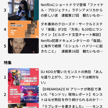
O GHOST」が初登場〜集計期間：2026
Netflixにショートドラマ登場「ファイナ
年7/24〜7/30
3
ル・プロジェクト」ラテンアメリカから
の新しい波 連載第17回 観たいものが
多すぎる～稲垣貴俊の配信時評
夕木春央のクローズド・サークルミステ
4
リ『楽園』が2位 『方舟』も10位にラン
クイン【ビルボード文芸チャート解説】
Netflix犯罪ドキュメンタリーの「復調」
5
と海外で絶賛『ミシェル・ハドリーに起
きたこと』 連載第16回 観たいものが
多すぎる～稲垣貴俊の配信時評
特集
DJ KOOが驚いたモンストの熱狂 「あん
1
な盛り上がり、コンサートでは絶対な
い」
【DREAMDAZE Ⅳ アリーナが熱狂で沸
2
いた「モンドリ」現地レポート】モンス
トはなぜ熱狂を作り続けられるのか？コ
ラボ初の“真獣神化”やDJ KOO、てつ
「ラブレターを書きました」──モンス