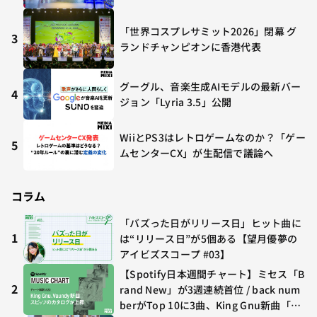
「世界コスプレサミット2026」閉幕 グ
3
ランドチャンピオンに香港代表
グーグル、音楽生成AIモデルの最新バー
4
ジョン「Lyria 3.5」公開
WiiとPS3はレトロゲームなのか？「ゲー
5
ムセンターCX」が生配信で議論へ
コラム
「バズった日がリリース日」ヒット曲に
1
は“リリース日”が5個ある【望月優夢の
アイビズスコープ #03】
【Spotify日本週間チャート】ミセス「B
2
rand New」が3週連続首位 / back num
berがTop 10に3曲、King Gnu新曲「G