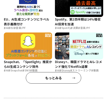
EU、AI生成コンテンツにラベル
Spotify、第2四半期は14%増収
表示義務付け
AI投資を加速
#
#
#
#
#
#
#
AI
EU
音楽/PF
AI
Spotify
決算
音楽/PF
Snapchat、「Spotlight」推奨か
Disney+、韓国ドラマとAIレコメ
らAI生成コンテンツ除外
ンド強化でNetflix追撃
#
#
#
#
#
#
#
#
AI
Snapchat
SNS
動画
AI
Disney
ストリーミング
動画
もっとみる