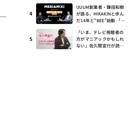
I・村瀨龍馬が語るRunw
UUUM創業者・鎌田和樹
ay提携とAI時代の“つく
4
が語る、HIKAKINと歩ん
る”
だ14年と“BEE”始動 「O
NICHA」に込めた想い
「いま、テレビ視聴者の
——MEDIAMIXI with inte
5
方がマニアックかもしれ
rfm #3
ない」佐久間宣行が読み
解くメディアの逆転と“語
れる番組”の時代