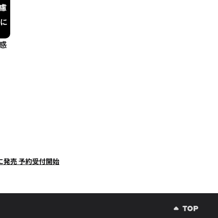
疑惑
26に発売 予約受付開始
アリーナが熱狂で沸いた「モンドリ」現地レポート】モンストはなぜ熱狂を作り続けられるのか？コラボ