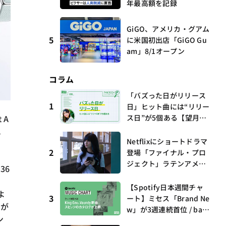
年最高額を記録
GiGO、アメリカ・グアム
5
に米国初出店「GiGO Gu
am」8/1オープン
コラム
「バズった日がリリース
1
日」ヒット曲には“リリー
ス日”が5個ある【望月優
 A
夢のアイビズスコープ #0
。
3】
Netflixにショートドラマ
2
登場「ファイナル・プロ
ジェクト」ラテンアメリ
36
カからの新しい波 連載
R
第17回 観たいものが多
【Spotify日本週間チャ
よ
すぎる～稲垣貴俊の配信
3
ート】ミセス「Brand Ne
ドが
時評
w」が3週連続首位 / bac
ン
k numberがTop 10に3