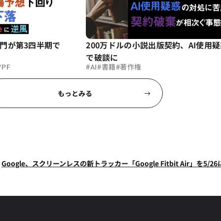
門が第3四半期で
200万ドルの小説出版契約、AI使用
で破談に
#
#
#
PF
AI
書籍
著作権
もっとみる
Google、スクリーンレスの新トラッカー「Google Fitbit Air」を5/
こら、壱百満天原サロメらも集結
【DREAMDAZE Ⅳ 