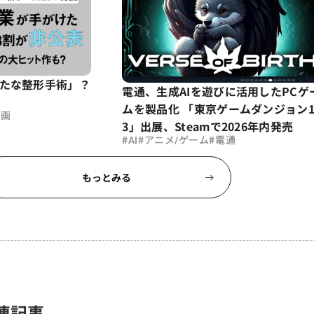
新たな整形手術」？
電通、生成AIを遊びに活用したPCゲ
ムを製品化 「東京ゲームダンジョン
映画
3」出展、Steamで2026年内発売
#
#
#
AI
アニメ/ゲーム
電通
もっとみる
連記事