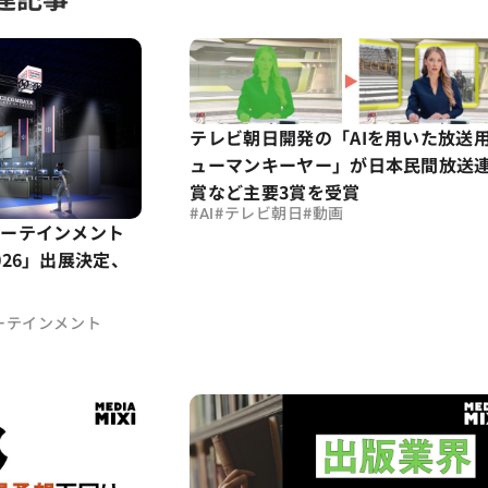
テレビ朝日開発の「AIを用いた放送
ューマンキーヤー」が日本民間放送
賞など主要3賞を受賞
#
#
#
AI
テレビ朝日
動画
ーテインメント
26」出展決定、
ーテインメント