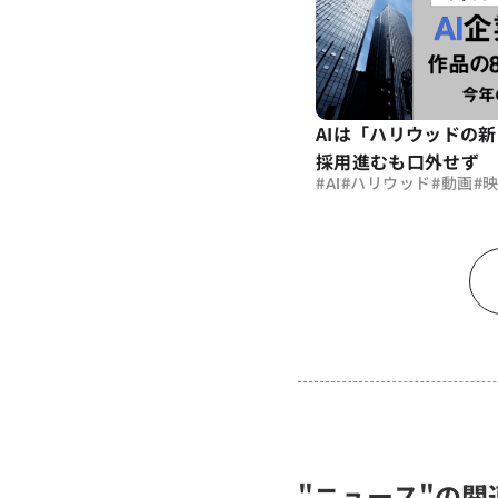
AIは「ハリウッドの
採用進むも口外せず
#
#
#
#
AI
ハリウッド
動画
"ニュース"の関