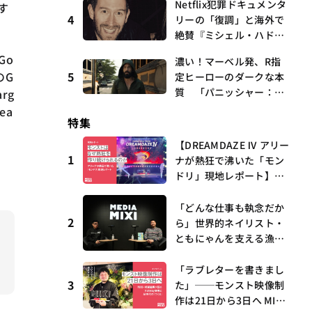
Netflix犯罪ドキュメンタ
す
曲、King Gnu新曲「GO
4
リーの「復調」と海外で
GHOST」が初登場〜集計
絶賛『ミシェル・ハドリ
期間：2026年7/24〜7/30
ーに起きたこと』 連載
Go
濃い！マーベル発、R指
第16回 観たいものが多
5
のG
定ヒーローのダークな本
すぎる～稲垣貴俊の配信
質 「パニッシャー：ワ
rg
時評
ン・ラスト・キル」 連
ea
特集
載第6回 観たいものが
多すぎる～稲垣貴俊の配
【DREAMDAZE Ⅳ アリー
信時評
1
ナが熱狂で沸いた「モン
ドリ」現地レポート】モ
ンストはなぜ熱狂を作り
続けられるのか？コラボ
「どんな仕事も執念だか
2
初の“真獣神化”やDJ KO
ら」世界的ネイリスト・
O、てつや、兎田ぺこ
ともにゃんを支える漁師
ら、壱百満天原サロメら
時代の経験——MEDIAMIX
も集結
I with interfm #5
「ラブレターを書きまし
3
た」──モンスト映像制
作は21日から3日へ MIX