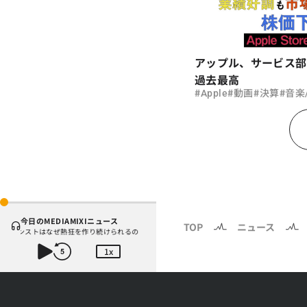
アップル、サービス部
過去最高
#
#
#
#
Apple
動画
決算
音楽/
今日のMEDIAMIXIニュース
TOP
ニュース
】モンストはなぜ熱狂を作り続けられるのか？コラボ初の“真獣神化”やDJ KOO、てつや、兎田ぺ
1x