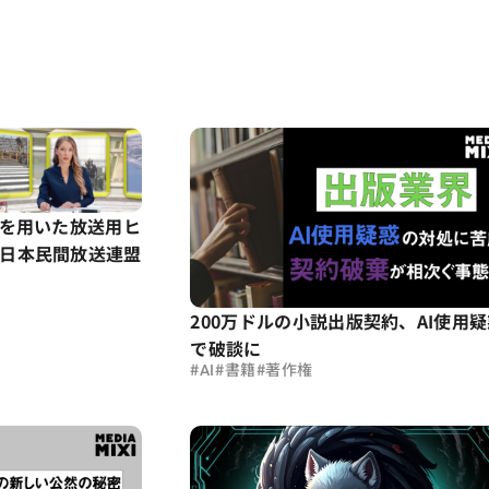
Iを用いた放送用ヒ
日本民間放送連盟
200万ドルの小説出版契約、AI使用
で破談に
#
#
#
AI
書籍
著作権