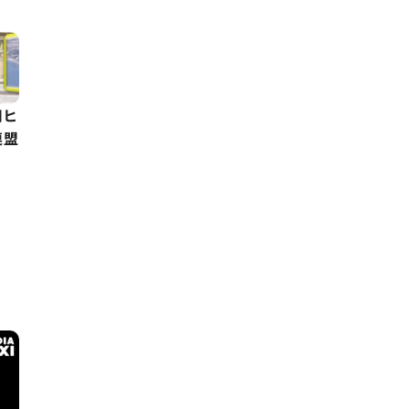
用ヒ
連盟