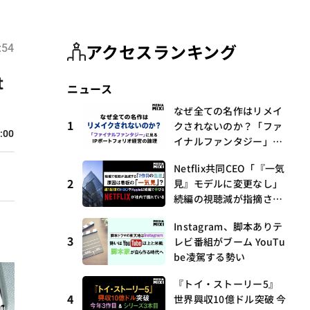
アクセスランキング
:54
t
ニュース
なぜ全ての名作はリメイ
1
クされないのか？「ファ
:00
イナルファンタジー」に
見るIPポートフォリオ経
Netflix共同CEO「『一気
営の論理
2
見』モデルに変更なし」
続編の視聴減が指摘され
る中
Instagram、脚本ありテ
3
レビ番組がブーム YouTu
be凌駕する勢い
『トイ・ストーリー5』
4
世界興収10億ドル突破 今