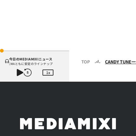
今日のMEDIAMIXIニュース
TOP
CANDY TUNE
r、ABEMAともに安定のラインナップ
堺雅人『VIVANT』が2
1x