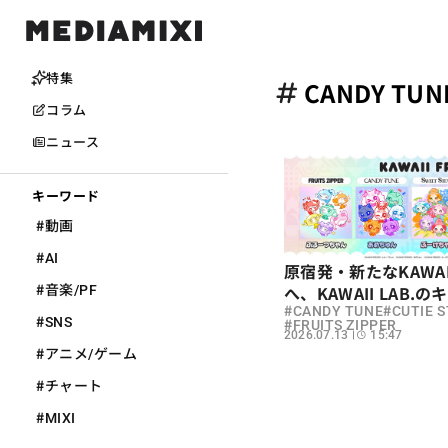
特集
CANDY TU
コラム
ニュース
キーワード
#
動画
#
AI
原宿発・新たなKAWA
#
へ、KAWAII LAB
音楽/PF
#
#
ェクト「KAWAII FR
CANDY TUNE
CUTIE 
#
SNS
#
FRUITS ZIPPER
2026.07.13
15:47
#
アニメ/ゲーム
#
チャート
#
MIXI