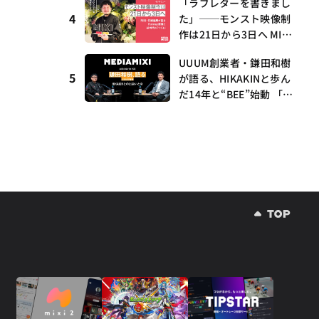
も集結
I with interfm #5
「ラブレターを書きまし
4
た」──モンスト映像制
作は21日から3日へ MIX
I・村瀨龍馬が語るRunw
UUUM創業者・鎌田和樹
ay提携とAI時代の“つく
5
が語る、HIKAKINと歩ん
る”
だ14年と“BEE”始動 「O
NICHA」に込めた想い
——MEDIAMIXI with inte
rfm #3
人『VIVANT』が2週連続の首位！TVer、ABEMAともに安定のラインナップ