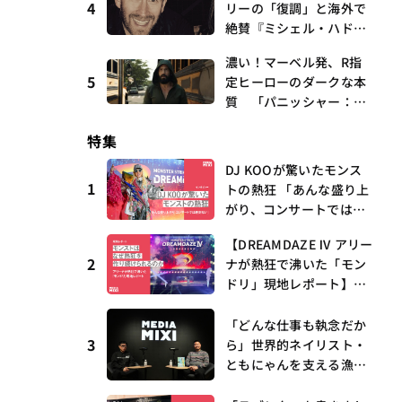
4
リーの「復調」と海外で
GHOST」が初登場〜集計
絶賛『ミシェル・ハドリ
期間：2026年7/24〜7/30
ーに起きたこと』 連載
濃い！マーベル発、R指
第16回 観たいものが多
5
定ヒーローのダークな本
すぎる～稲垣貴俊の配信
質 「パニッシャー：ワ
時評
ン・ラスト・キル」 連
特集
載第6回 観たいものが
多すぎる～稲垣貴俊の配
DJ KOOが驚いたモンス
信時評
1
トの熱狂 「あんな盛り上
がり、コンサートでは絶
対ない」
【DREAMDAZE Ⅳ アリー
2
ナが熱狂で沸いた「モン
ドリ」現地レポート】モ
ンストはなぜ熱狂を作り
続けられるのか？コラボ
「どんな仕事も執念だか
3
初の“真獣神化”やDJ KO
ら」世界的ネイリスト・
O、てつや、兎田ぺこ
ともにゃんを支える漁師
ら、壱百満天原サロメら
時代の経験——MEDIAMIX