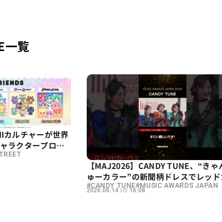
NE一覧
IIカルチャーが世界
.のキャラクタープロジ
IENDS」始動
STREET
【MAJ2026】CANDY TUNE、“き
ゅーカラー”の新聞柄ドレスでレッド
#
#
ペットに登場！近藤春菜が直撃
CANDY TUNE
MUSIC AWARDS JAPAN
2026.06.14
16:08