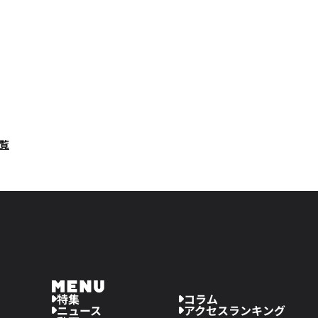
一覧
週連続の首位！TVer、ABEMAともに安定のラインナップ
堺雅
特集
コラム
ニュース
アクセスランキング