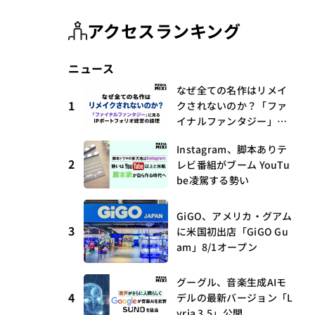
アクセスランキング
ニュース
なぜ全ての名作はリメイ
1
クされないのか？「ファ
イナルファンタジー」に
見るIPポートフォリオ経
Instagram、脚本ありテ
営の論理
2
レビ番組がブーム YouTu
be凌駕する勢い
GiGO、アメリカ・グアム
3
に米国初出店「GiGO Gu
am」8/1オープン
グーグル、音楽生成AIモ
4
デルの最新バージョン「L
yria 3.5」公開