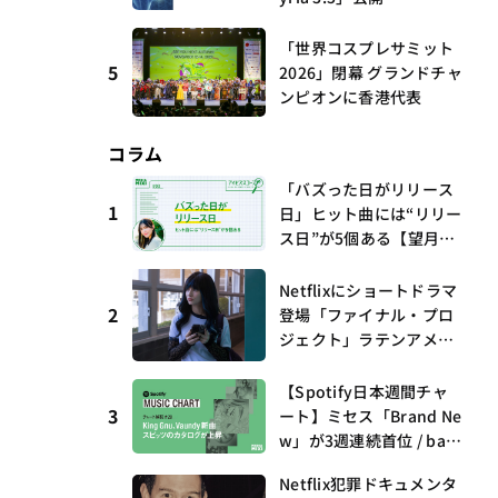
「世界コスプレサミット
5
2026」閉幕 グランドチャ
ンピオンに香港代表
コラム
「バズった日がリリース
1
日」ヒット曲には“リリー
ス日”が5個ある【望月優
夢のアイビズスコープ #0
3】
Netflixにショートドラマ
2
登場「ファイナル・プロ
ジェクト」ラテンアメリ
カからの新しい波 連載
第17回 観たいものが多
【Spotify日本週間チャ
すぎる～稲垣貴俊の配信
3
ート】ミセス「Brand Ne
時評
w」が3週連続首位 / bac
k numberがTop 10に3
Netflix犯罪ドキュメンタ
曲、King Gnu新曲「GO